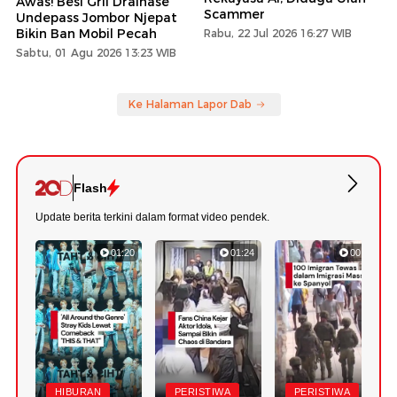
Awas! Besi Gril Drainase
Scammer
Undepass Jombor Njepat
Bikin Ban Mobil Pecah
Rabu, 22 Jul 2026 16:27 WIB
Sabtu, 01 Agu 2026 13:23 WIB
Ke Halaman Lapor Dab
Flash
Update berita terkini dalam format video pendek.
01:20
01:24
00:42
HIBURAN
PERISTIWA
PERISTIWA