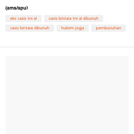
(ams/apu)
eks casis tni al
casis bintara tni al dibunuh
casis bintara dibunuh
hukrim jogja
pembunuhan