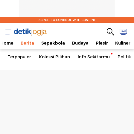
SCROLL TO CONTINUE WITH CONTENT
Home
Berita
Sepakbola
Budaya
Plesir
Kuliner
Terpopuler
Koleksi Pilihan
Info Sekitarmu
Politik