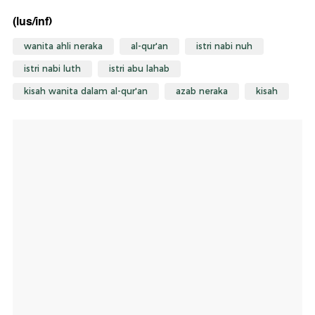
(lus/inf)
wanita ahli neraka
al-qur'an
istri nabi nuh
istri nabi luth
istri abu lahab
kisah wanita dalam al-qur'an
azab neraka
kisah