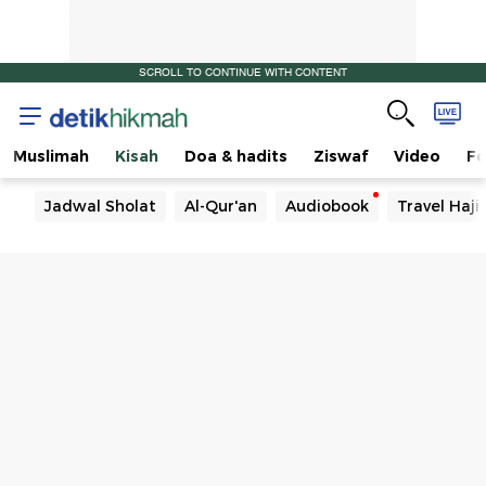
SCROLL TO CONTINUE WITH CONTENT
Muslimah
Kisah
Doa & hadits
Ziswaf
Video
Fo
Jadwal Sholat
Al-Qur'an
Audiobook
Travel Haj