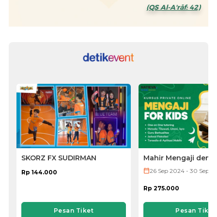
(QS Al-A'rāf: 42)
SKORZ FX SUDIRMAN
Mahir Mengaji deng
untuk Anak Anda d
26 Sep 2024 - 30 Sep 2
Rp 144.000
Metode Iqra,
Tilawati, dan Ummi
Rp 275.000
Pesan Tiket
Pesan Tiket