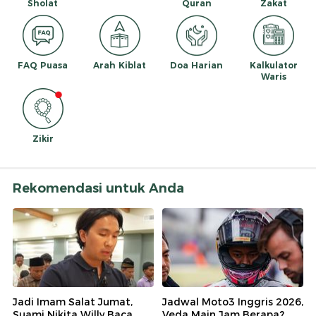
Sholat
Quran
Zakat
FAQ Puasa
Arah Kiblat
Doa Harian
Kalkulator
Waris
Zikir
Rekomendasi untuk Anda
Jadi Imam Salat Jumat,
Jadwal Moto3 Inggris 2026,
Suami Nikita Willy Baca
Veda Main Jam Berapa?