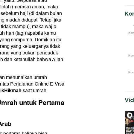
, yaitu: berpuasa atau
 telah (merasa) aman, maka
 sebelum haji (di dalam bulan
Ko
ng mudah didapat. Tetapi jika
 tidak mampu), maka wajib
uh hari (lagi) apabila kamu
Ko
) yang sempurna. Demikian itu
rang yang keluarganya tidak
g-orang yang bukan penduduk
Ko
h dan ketahuilah bahwa Allah
Ko
akan menunaikan umrah
oritas Perjalanan Online E-Visa
tikHikmah
saat umrah.
Vi
 Umrah untuk Pertama
Arab
k pertama kalinya bisa