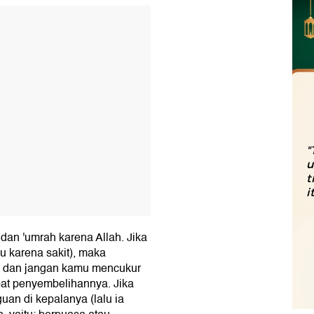
T
"
u
t
i
dan 'umrah karena Allah. Jika
u karena sakit), maka
, dan jangan kamu mencukur
at penyembelihannya. Jika
uan di kepalanya (lalu ia