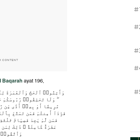
#
#
#
H CONTENT
#
l Baqarah
ayat 196,
#
وَأَتِمُّوا۟ ٱلْحَجَّ وَٱلْعُمْرَةَ لِلّ
وَلَا تَحْلِقُوا۟ رُءُوسَكُمْ حَتّ
مَّرِيضًا أَوْ بِهِۦٓ أَذًى مِّن رّ ۚ
فَإِذَآ أَمِنتُمْ فَمَن تَمَتَّعَ بِٱل ۚ
فَمَن لَّمْ يَجِدْ فَصِيَامُ ثَلَٰثَة
عَشَرَةٌ كَامِلَةٌ ۗ ذَٰلِكَ لِمَ ۚ
وَٱتَّقُوا۟ ٱ