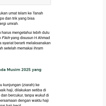
h untuk Pertama Kalinya
ukan umat Islam ke Tanah
ng Diperlukan
ps dan trik yang bisa
a atau Rekan Seperjalanan
ergi umrah.
harus mengetahui lebih dulu
u
Fikih
yang disusun H Ahmad
 syariat berarti melaksanakan
wah setelah memakai ihram
 Shaf Bagian Depan
 Hajar Aswad
ada Musim 2025 yang
tu kunjungan (ziarah) ke
ik haji, dilakukan setiba di
 dan bercukur, tanpa wukuf di
bersamaan dengan waktu haji
ai haji kecil.