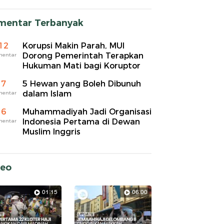
mentar Terbanyak
12
Korupsi Makin Parah, MUI
Dorong Pemerintah Terapkan
mentar
Hukuman Mati bagi Koruptor
7
5 Hewan yang Boleh Dibunuh
dalam Islam
mentar
6
Muhammadiyah Jadi Organisasi
Indonesia Pertama di Dewan
mentar
Muslim Inggris
deo
01:15
06:00