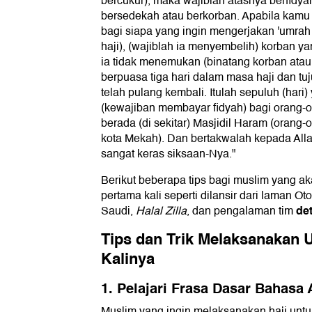
bercukur), maka wajiblah atasnya berfidyah
bersedekah atau berkorban. Apabila kamu
bagi siapa yang ingin mengerjakan 'umrah
haji), (wajiblah ia menyembelih) korban ya
ia tidak menemukan (binatang korban atau
berpuasa tiga hari dalam masa haji dan tuj
telah pulang kembali. Itulah sepuluh (hari
(kewajiban membayar fidyah) bagi orang-o
berada (di sekitar) Masjidil Haram (oran
kota Mekah). Dan bertakwalah kepada Alla
sangat keras siksaan-Nya."
Berikut beberapa tips bagi muslim yang 
pertama kali seperti dilansir dari laman Ot
de
Saudi,
Halal Zilla
, dan pengalaman tim
Tips dan Trik Melaksanakan
Kalinya
1. Pelajari Frasa Dasar Bahasa 
Muslim yang ingin melaksanakan haji untu