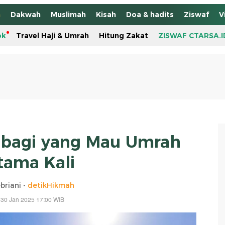
h
Dakwah
Muslimah
Kisah
Doa & hadits
Ziswaf
V
ok
Travel Haji & Umrah
Hitung Zakat
ZISWAF CTARSA.I
k bagi yang Mau Umrah
tama Kali
briani -
detikHikmah
 30 Jan 2025 17:00 WIB