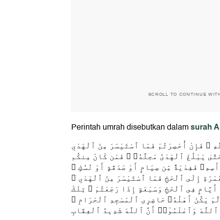
SCROLL TO CONTINUE WIT
surah A
Perintah umrah disebutkan dalam
َهِ ۚ فَإِنْ أُحْصِرْتُمْ فَمَا ٱسْتَيْسَرَ مِنَ ٱلْهَدْىِ
ۖ َىٰ يَبْلُغَ ٱلْهَدْىُ مَحِلَّهُۥ ۚ فَمَن كَانَ مِنكُم
َأْسِهِۦ فَفِدْيَةٌ مِّن صِيَامٍ أَوْ صَدَقَةٍ أَوْ نُسُكٍ
ْعُمْرَةِ إِلَى ٱلْحَجِّ فَمَا ٱسْتَيْسَرَ مِنَ ٱلْهَدْىِ
ِ أَيَّامٍ فِى ٱلْحَجِّ وَسَبْعَةٍ إِذَا رَجَعْتُمْ ۗ تِلْكَ
ن لَّمْ يَكُنْ أَهْلُهُۥ حَاضِرِى ٱلْمَسْجِدِ ٱلْحَرَامِ
للَّهَ وَٱعْلَمُوٓا۟ أَنَّ ٱللَّهَ شَدِيدُ ٱلْعِقَابِ