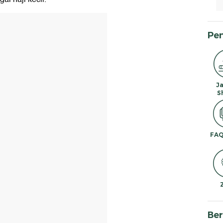
Pe
J
S
FAQ
Ber