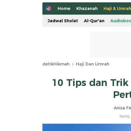
Home
Khazanah
Haji & Umra
Jadwal Sholat
Al-Qur'an
Audiobo
detikHikmah
Haji Dan Umrah
10 Tips dan Tri
Per
Anisa Fe
Kamis,