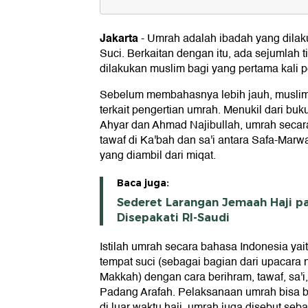
Tips dan Trik Melaksanakan Umra
1. Pelajari Frasa Dasar Bahasa Arab
Jakarta
-
Umrah adalah ibadah yang dilak
2. Persiapkan Barang dan Dokumen ya
Suci. Berkaitan dengan itu, ada sejumlah ti
3. Tetap Berhubungan dengan Keluarg
dilakukan muslim bagi yang pertama kali p
4. Lakukan Ibadah di Luar Jam Sibuk
5. Bersabar
Sebelum membahasnya lebih jauh, muslim 
6. Buat Rencana Perjalanan
terkait pengertian umrah. Menukil dari buk
7. Pahami Aturan Umrah dan Ihram
Ahyar dan Ahmad Najibullah, umrah secara
8. Bawa Pakaian Secukupnya
tawaf di Ka'bah dan sa'i antara Safa-Mar
9. Datang Lebih Awal agar Bisa Dapat
10. Perhatikan Waktu saat Ingin Cium
yang diambil dari miqat.
Baca juga:
Sederet Larangan Jemaah Haji p
Disepakati RI-Saudi
Istilah umrah secara bahasa Indonesia yai
tempat suci (sebagai bagian dari upacara na
Makkah) dengan cara berihram, tawaf, sa'i,
Padang Arafah. Pelaksanaan umrah bisa 
di luar waktu haji, umrah juga disebut sebag