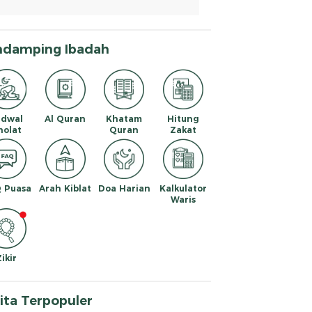
ndamping Ibadah
adwal
Al Quran
Khatam
Hitung
holat
Quran
Zakat
 Puasa
Arah Kiblat
Doa Harian
Kalkulator
Waris
Zikir
ita Terpopuler