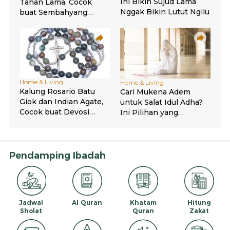
Pendamping Ibadah
Jadwal
Al Quran
Khatam
Hitung
Sholat
Quran
Zakat