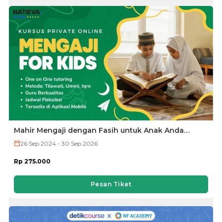
Mahir Mengaji dengan Fasih untuk Anak Anda
dengan Metode Iqra, Tilawati, dan Ummi
26 Sep 2024 - 30 Sep 2026
Rp 275.000
Pesan Tiket