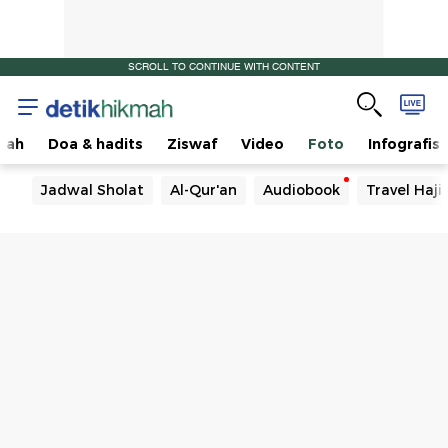
SCROLL TO CONTINUE WITH CONTENT
sah
Doa & hadits
Ziswaf
Video
Foto
Infografis
Jadwal Sholat
Al-Qur'an
Audiobook
Travel Haj