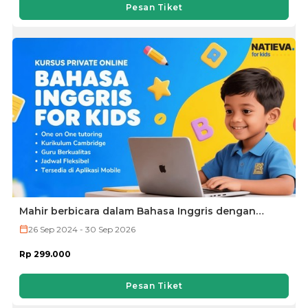
Pesan Tiket
Mahir berbicara dalam Bahasa Inggris dengan
aksen native by Natieva
26 Sep 2024 - 30 Sep 2026
Rp 299.000
Pesan Tiket