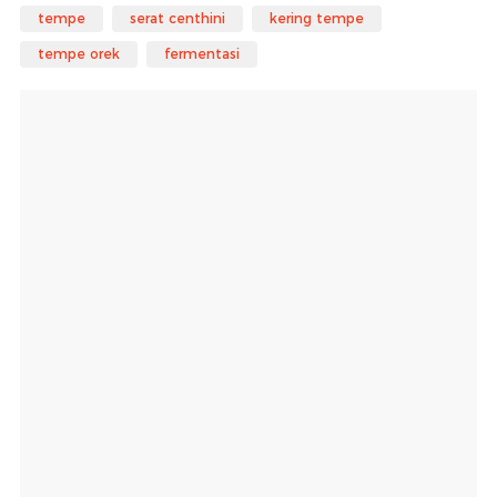
tempe
serat centhini
kering tempe
tempe orek
fermentasi