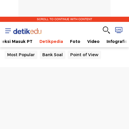
SCROLL TO CONTINUE WITH CONTENT
eleksi Masuk PT
Detikpedia
Foto
Video
Infografis
Most Popular
Bank Soal
Point of View