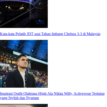
Kata-kata Pelatih JDT usai Tahan Imbang Chelsea 3-3 di Malaysia
Inspirasi Outfit Olahraga Hijab Ala Nikita Willy, Activewear Tertutup
yang Stylish dan Nyaman