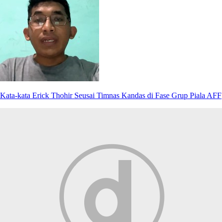
Kata-kata Erick Thohir Seusai Timnas Kandas di Fase Grup Piala AFF