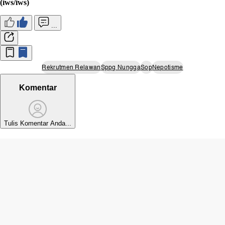
(iws/iws)
...
Rekrutmen Relawan
Sppg Nungga
Sop
Nepotisme
Komentar
Tulis Komentar Anda...