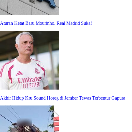
Aturan Ketat Baru Mourinho, Real Madrid Suka!
Akhir Hidup Kru Sound Horeg di Jember Tewas Terbentur Gapura