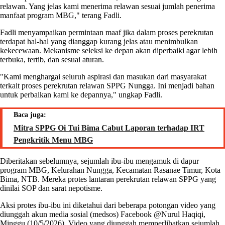
relawan. Yang jelas kami menerima relawan sesuai jumlah penerima
manfaat program MBG," terang Fadli.
Fadli menyampaikan permintaan maaf jika dalam proses perekrutan
terdapat hal-hal yang dianggap kurang jelas atau menimbulkan
kekecewaan. Mekanisme seleksi ke depan akan diperbaiki agar lebih
terbuka, tertib, dan sesuai aturan.
"Kami menghargai seluruh aspirasi dan masukan dari masyarakat
terkait proses perekrutan relawan SPPG Nungga. Ini menjadi bahan
untuk perbaikan kami ke depannya," ungkap Fadli.
Baca juga:
Mitra SPPG Oi Tui Bima Cabut Laporan terhadap IRT
Pengkritik Menu MBG
Diberitakan sebelumnya, sejumlah ibu-ibu mengamuk di dapur
program MBG, Kelurahan Nungga, Kecamatan Rasanae Timur, Kota
Bima, NTB. Mereka protes lantaran perekrutan relawan SPPG yang
dinilai SOP dan sarat nepotisme.
Aksi protes ibu-ibu ini diketahui dari beberapa potongan video yang
diunggah akun media sosial (medsos) Facebook @Nurul Haqiqi,
Minggu (10/5/2026). Video yang diunggah memperlihatkan sejumlah