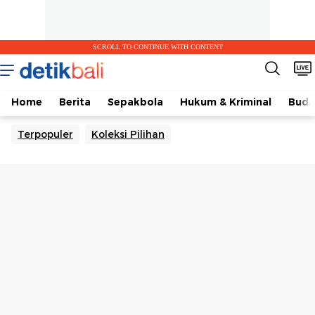
SCROLL TO CONTINUE WITH CONTENT
Home
Berita
Sepakbola
Hukum & Kriminal
Buda
Terpopuler
Koleksi Pilihan