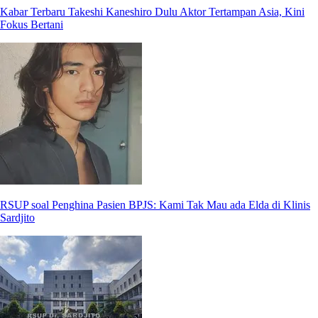
Kabar Terbaru Takeshi Kaneshiro Dulu Aktor Tertampan Asia, Kini
Fokus Bertani
RSUP soal Penghina Pasien BPJS: Kami Tak Mau ada Elda di Klinis
Sardjito