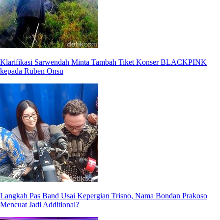
Klarifikasi Sarwendah Minta Tambah Tiket Konser BLACKPINK
kepada Ruben Onsu
Langkah Pas Band Usai Kepergian Trisno, Nama Bondan Prakoso
Mencuat Jadi Additional?