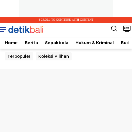
SCROLL TO CONTINUE WITH CONTENT
Home
Berita
Sepakbola
Hukum & Kriminal
Buda
Terpopuler
Koleksi Pilihan