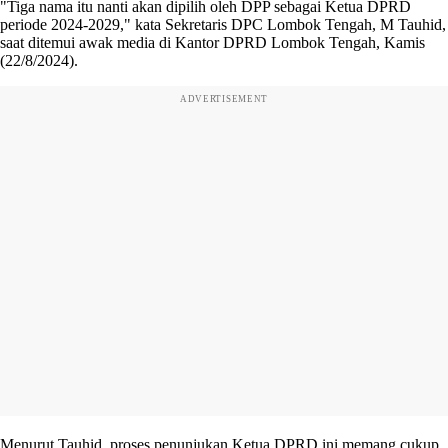
"Tiga nama itu nanti akan dipilih oleh DPP sebagai Ketua DPRD
periode 2024-2029," kata Sekretaris DPC Lombok Tengah, M Tauhid,
saat ditemui awak media di Kantor DPRD Lombok Tengah, Kamis
(22/8/2024).
ADVERTISEMENT
Menurut Tauhid, proses penunjukan Ketua DPRD ini memang cukup