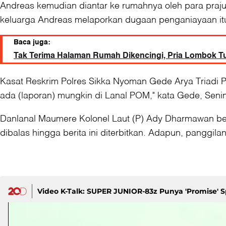
Andreas kemudian diantar ke rumahnya oleh para praju
keluarga Andreas melaporkan dugaan penganiayaan itu
Baca juga:
Tak Terima Halaman Rumah Dikencingi, Pria Lombok 
Kasat Reskrim Polres Sikka Nyoman Gede Arya Triadi P
ada (laporan) mungkin di Lanal POM," kata Gede, Senin
Danlanal Maumere Kolonel Laut (P) Ady Dharmawan belum
dibalas hingga berita ini diterbitkan. Adapun, panggila
Video K-Talk: SUPER JUNIOR-83z Punya 'Promise' Sp