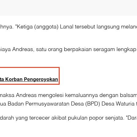
a. "Ketiga (anggota) Lanal tersebut langsung melanc
niaya Andreas, satu orang berpakaian seragam lengkap
ata Korban Pengeroyokan
emaksa Andreas mengolesi kemaluannya dengan balsa
tua Badan Permusyawaratan Desa (BPD) Desa Waturia t
 darah yang tercecer akibat pukulan popor senjata. "Da