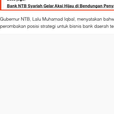
Bank NTB Syariah Gelar Aksi Hijau di Bendungan Pen
Gubernur NTB, Lalu Muhamad Iqbal, menyatakan bahwa 
perombakan posisi strategi untuk bisnis bank daerah te