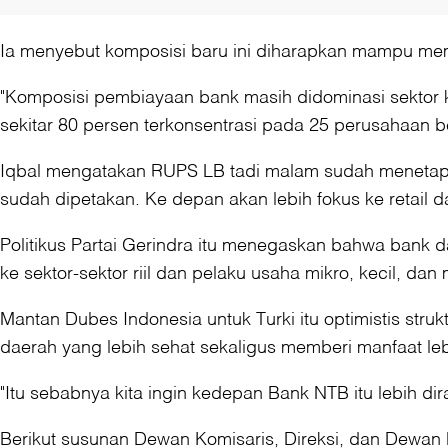
Ia menyebut komposisi baru ini diharapkan mampu me
"Komposisi pembiayaan bank masih didominasi sektor ko
sekitar 80 persen terkonsentrasi pada 25 perusahaan be
Iqbal mengatakan RUPS LB tadi malam sudah menetapka
sudah dipetakan. Ke depan akan lebih fokus ke retail d
Politikus Partai Gerindra itu menegaskan bahwa bank d
ke sektor-sektor riil dan pelaku usaha mikro, kecil, d
Mantan Dubes Indonesia untuk Turki itu optimistis st
daerah yang lebih sehat sekaligus memberi manfaat le
"Itu sebabnya kita ingin kedepan Bank NTB itu lebih di
Berikut susunan Dewan Komisaris, Direksi, dan Dewan 