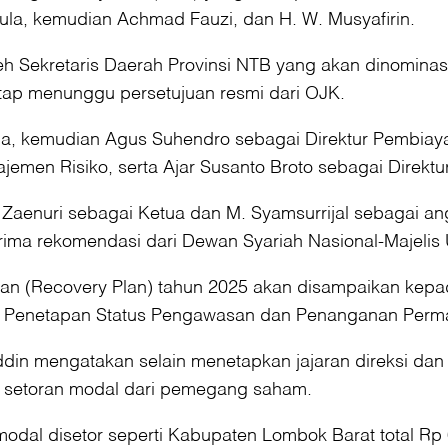
pula, kemudian Achmad Fauzi, dan H. W. Musyafirin.
leh Sekretaris Daerah Provinsi NTB yang akan dinomin
etap menunggu persetujuan resmi dari OJK.
ama, kemudian Agus Suhendro sebagai Direktur Pembiaya
jemen Risiko, serta Ajar Susanto Broto sebagai Direkt
 Zaenuri sebagai Ketua dan M. Syamsurrijal sebagai a
rima rekomendasi dari Dewan Syariah Nasional-Majelis
an (Recovery Plan) tahun 2025 akan disampaikan kepa
g Penetapan Status Pengawasan dan Penanganan Per
din mengatakan selain menetapkan jajaran direksi dan
 setoran modal dari pemegang saham.
l disetor seperti Kabupaten Lombok Barat total Rp 6