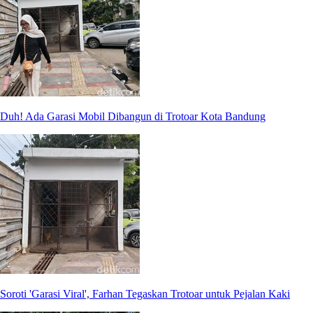
Duh! Ada Garasi Mobil Dibangun di Trotoar Kota Bandung
Soroti 'Garasi Viral', Farhan Tegaskan Trotoar untuk Pejalan Kaki