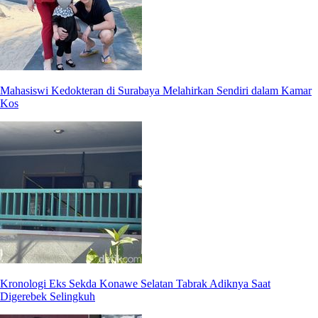
Mahasiswi Kedokteran di Surabaya Melahirkan Sendiri dalam Kamar
Kos
Kronologi Eks Sekda Konawe Selatan Tabrak Adiknya Saat
Digerebek Selingkuh