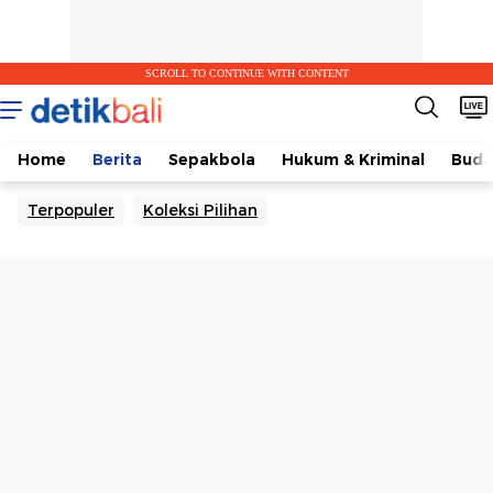
SCROLL TO CONTINUE WITH CONTENT
Home
Berita
Sepakbola
Hukum & Kriminal
Buda
Terpopuler
Koleksi Pilihan