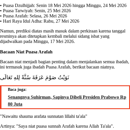
• Puasa Dzulhijjah: Senin 18 Mei 2026 hingga Minggu, 24 Mei 2026
• Puasa Tarwiyah: Senin, 25 Mei 2026
• Puasa Arafah: Selasa, 26 Mei 2026
• Hari Raya Idul Adha: Rabu, 27 Mei 2026
Namun, prediksi diatas masih masuk dalam perkiraan karena tanggal
resminya akan ditetapkan kembali melalui sidang isbat yang
dijadwalkan pada Minggu, 17 Mei 2026.
Bacaan Niat Puasa Arafah
Bacaan niat menjadi bagian penting dalam menjalankan semua ibadah,
ini termasuk juga ibadah Puasa Arafah, berikut bacaan niatnya.
نَوَيْتُ صَوْمَ عَرَفَةَ سُنَّةً لِلهِ تَعَالَى
Baca juga:
Senangnya Suhirman, Sapinya Dibeli Presiden Prabowo Rp
80 Juta
"Nawaitu shauma arafata sunnatan lillahi ta'ala"
Artinya: "Saya niat puasa sunnah Arafah karena Allah Ta'ala".