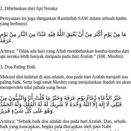
2. Dibebaskan dari Api Neraka
Pernyataan ini juga ditegaskan Rasulullah SAW dalam sebuah hadits
yang berbunyi:
مَا مِنْ يَوْمٍ أَكْثَرَ مِنْ أَنْ يُعْتِقَ اللَّهُ فِيْهِ عَبْدًا مِنَ النَّارِ مِنْ يَوْمِ
عَرَفَةَ.
Artinya: "Tidak ada hari yang Allah membebaskan hamba-hamba dari
api neraka lebih banyak daripada pada hari Arafah." (HR. Muslim)
3. Doa Paling Baik
Maksud dari kalimat di atas adalah, doa pada hari Arafah menjadi soa
paling baik. Serta bagi umat Muslim yang menjalankan ibadah ini akan
memperoleh nilai pahala yang besar.
خَيْرُ الدُّعَاءِ دُعَاءُ يَوْمِ عَرَفَةَ وَخَيْرُ مَا قُلْتُ أَنَا وَالنَّبِيُّونَ مِنْ
قَبْلِي لَا إِلَهَ إِلَّا اللَّهُ وَحْدَهُ لَا شَرِيكَ لَهُ لَهُ الْمُلْكُ وَلَهُ الْحَمْدُ
وَهُوَ عَلَى كُلِّ شَيْءٍ قَدِيرٌ.
Artinya: "Sebaik-baik doa adalah doa pada hari Arafah. Dan, sebaik-
baik yang kuucapkan, begitu pula diucapkan oleh para Nabi