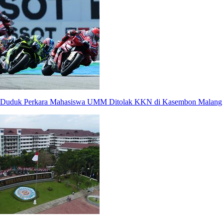
Duduk Perkara Mahasiswa UMM Ditolak KKN di Kasembon Malang