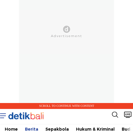
SCROLL TO CONTINUE WITH CONTENT
Home
Berita
Sepakbola
Hukum & Kriminal
Buda