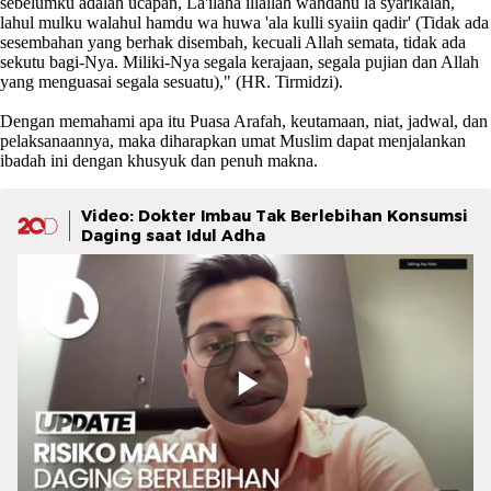
sebelumku adalah ucapan, La'ilaha illallah wahdahu la syarikalah,
lahul mulku walahul hamdu wa huwa 'ala kulli syaiin qadir' (Tidak ada
sesembahan yang berhak disembah, kecuali Allah semata, tidak ada
sekutu bagi-Nya. Miliki-Nya segala kerajaan, segala pujian dan Allah
yang menguasai segala sesuatu)," (HR. Tirmidzi).
Dengan memahami apa itu Puasa Arafah, keutamaan, niat, jadwal, dan
pelaksanaannya, maka diharapkan umat Muslim dapat menjalankan
ibadah ini dengan khusyuk dan penuh makna.
Video: Dokter Imbau Tak Berlebihan Konsumsi
Daging saat Idul Adha