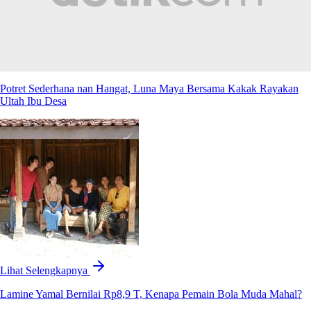
Potret Sederhana nan Hangat, Luna Maya Bersama Kakak Rayakan
Ultah Ibu Desa
Lihat Selengkapnya
Lamine Yamal Bernilai Rp8,9 T, Kenapa Pemain Bola Muda Mahal?