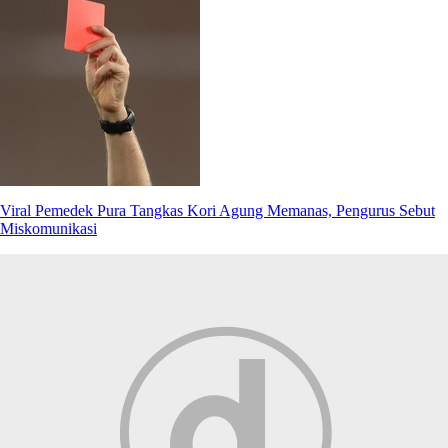
Viral Pemedek Pura Tangkas Kori Agung Memanas, Pengurus Sebut
Miskomunikasi