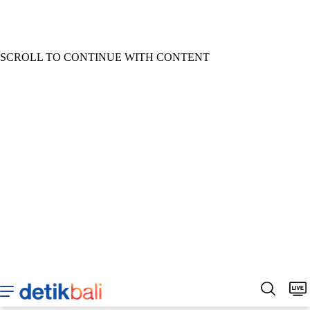
SCROLL TO CONTINUE WITH CONTENT
Home
Berita
Sepakbola
Hukum & Kriminal
Buda