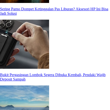
Sering Parno Dompet Ketinggalan Pas Liburan? Aksesori HP Ini Bisa
Jadi Solusi
Bukit Pergasingan Lombok Segera Dibuka Kembali, Pendaki Wajib
Deposit Sampah