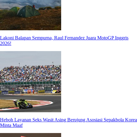
Lakoni Balapan Sempurna, Raul Fernandez Juara MotoGP Inggris
2026!
Heboh Layanan Seks Wasit Asing Berujung Asosiasi Sepakbola Korea
Minta Maaf