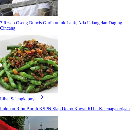
3 Resep Oseng Buncis Gurih untuk Lauk, Ada Udang dan Daging
Cincang
Lihat Selengkapnya
Puluhan Ribu Buruh KSPN Siap Demo Kawal RUU Ketenagakerjaan