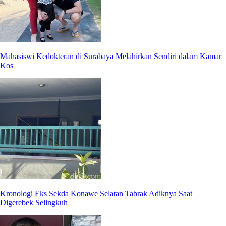
Mahasiswi Kedokteran di Surabaya Melahirkan Sendiri dalam Kamar
Kos
Kronologi Eks Sekda Konawe Selatan Tabrak Adiknya Saat
Digerebek Selingkuh