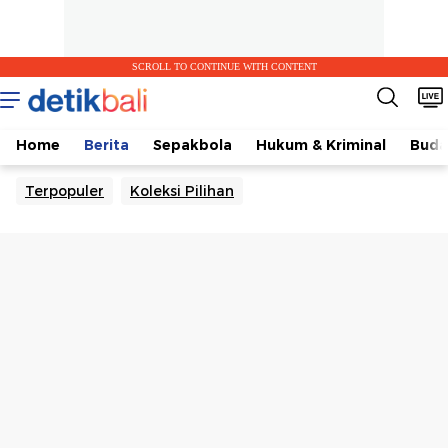
SCROLL TO CONTINUE WITH CONTENT
Home
Berita
Sepakbola
Hukum & Kriminal
Buda
Terpopuler
Koleksi Pilihan