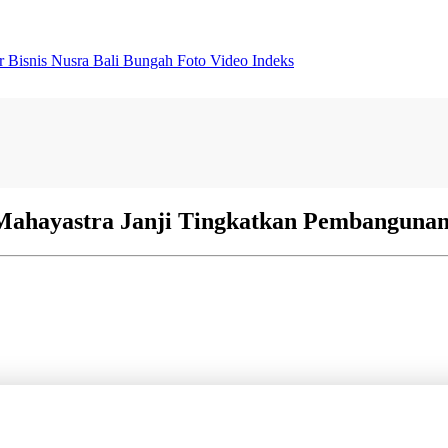
er
Bisnis
Nusra
Bali Bungah
Foto
Video
Indeks
 Mahayastra Janji Tingkatkan Pembanguna