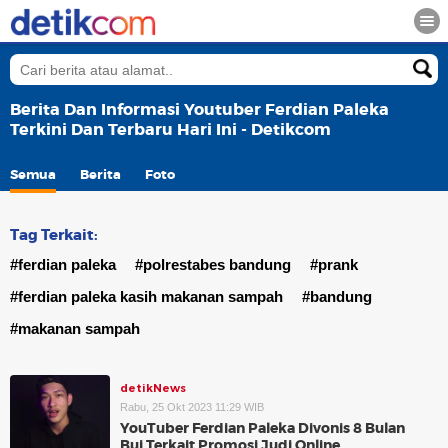
Berita Dan Informasi Youtuber Ferdian Paleka
Terkini Dan Terbaru Hari Ini - Detikcom
Semua
Berita
Foto
Tag Terkait:
#ferdian paleka
#polrestabes bandung
#prank
#ferdian paleka kasih makanan sampah
#bandung
#makanan sampah
detikNews
Rabu, 25 Okt 2023 11:29 WIB
YouTuber Ferdian Paleka Divonis 8 Bulan
Bui Terkait Promosi Judi Online