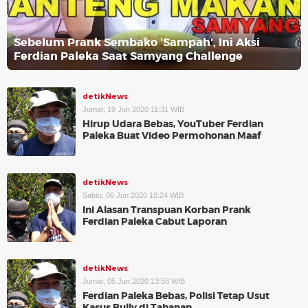
Sebelum Prank Sembako 'Sampah', Ini Aksi
Ferdian Paleka Saat Samyang Challenge
detikNews
Jumat, 19 Jun 2020 11:31 WIB
Hirup Udara Bebas, YouTuber Ferdian
Paleka Buat Video Permohonan Maaf
detikNews
Sabtu, 06 Jun 2020 10:24 WIB
Ini Alasan Transpuan Korban Prank
Ferdian Paleka Cabut Laporan
detikNews
Jumat, 05 Jun 2020 13:58 WIB
Ferdian Paleka Bebas, Polisi Tetap Usut
Kasus Bully di Tahanan