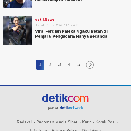
detikNews
Jumat, 05 Jun 2020 11:15 WIB
Viral Ferdian Paleka Ngaku Betah di
Penjara, Pengacara: Hanya Becanda
1
2
3
4
5
part of
Redaksi
Pedoman Media Siber
Karir
Kotak Pos
Info Iklan
Privacy Policy
Disclaimer