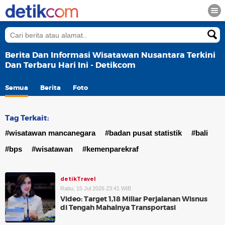
Berita Dan Informasi Wisatawan Nusantara Terkini
Dan Terbaru Hari Ini - Detikcom
Semua
Berita
Foto
Tag Terkait:
#wisatawan mancanegara
#badan pusat statistik
#bali
#bps
#wisatawan
#kemenparekraf
detikTravel
Rabu, 15 Jul 2026 23:41 WIB
Video: Target 1,18 Miliar Perjalanan Wisnus
di Tengah Mahalnya Transportasi