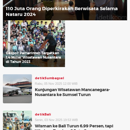
110 Juta Orang Diperkirakan Berwisata Selama
Nataru 2024
Gaspol! Pemerintah Targetkan
1,4 Miliar Wisatawan Nusantara
di Tahun 2023
detikSumbagsel
Rabu, 05 Nov 2025 12:00 WIB
Kunjungan Wisatawan Mancanegara-
Nusantara ke Sumsel Turun
detikBali
Senin, 03 Nov 2025 19:53 WIB
Wisman ke Bali Turun 6,99 Persen, tapi