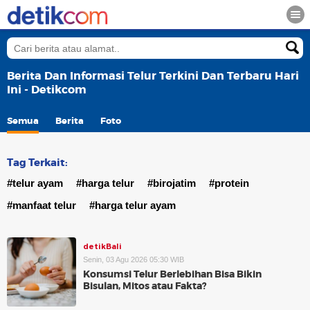
Berita Dan Informasi Telur Terkini Dan Terbaru Hari
Ini - Detikcom
Semua
Berita
Foto
Tag Terkait:
#telur ayam
#harga telur
#birojatim
#protein
#manfaat telur
#harga telur ayam
detikBali
Senin, 03 Agu 2026 05:30 WIB
Konsumsi Telur Berlebihan Bisa Bikin
Bisulan, Mitos atau Fakta?