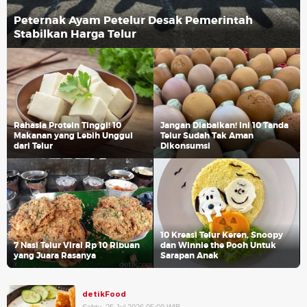
Peternak Ayam Petelur Desak Pemerintah
Stabilkan Harga Telur
Rahasia Protein Tinggi! 10
Jangan Diabaikan! Ini 10 Tanda
Makanan yang Lebih Unggul
Telur Sudah Tak Aman
dari Telur
Dikonsumsi
10 Kreasi Telur Keren, Snoopy
7 Nasi Telur Viral Rp 10 Ribuan
dan Winnie the Pooh Untuk
yang Juara Rasanya
Sarapan Anak
detikFood