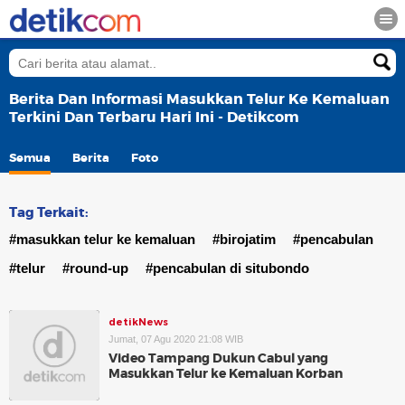
Berita Dan Informasi Masukkan Telur Ke Kemaluan
Terkini Dan Terbaru Hari Ini - Detikcom
Semua
Berita
Foto
Tag Terkait:
#masukkan telur ke kemaluan
#birojatim
#pencabulan
#telur
#round-up
#pencabulan di situbondo
detikNews
Jumat, 07 Agu 2020 21:08 WIB
Video Tampang Dukun Cabul yang
Masukkan Telur ke Kemaluan Korban