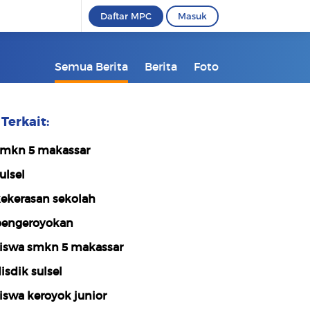
Daftar MPC
Masuk
Semua Berita
Berita
Foto
Terkait:
mkn 5 makassar
ulsel
ekerasan sekolah
engeroyokan
iswa smkn 5 makassar
isdik sulsel
iswa keroyok junior