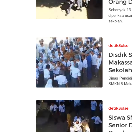
Orang D
Sebanyak 13 
diperiksa usa
sekolah.
detikSulsel
Disdik 
Makassa
Sekolah
Dinas Pendidi
SMKN 5 Makas
detikSulsel
Siswa S
Senior 