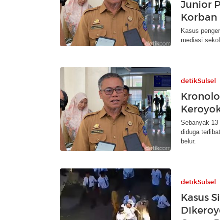
Junior 
Korban
Kasus penger
mediasi seko
detikSulsel
Kronolo
Keroyok
Sebanyak 13 
diduga terlib
belur.
detikSulsel
Kasus S
Dikeroy