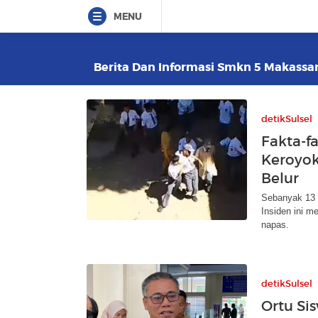
MENU
Berita Dan Informasi Smkn 5 Makassar 
detikSulsel
Fakta-f
Keroyok
Belur
Sebanyak 13 
Insiden ini 
napas.
detikSulsel
Ortu Si