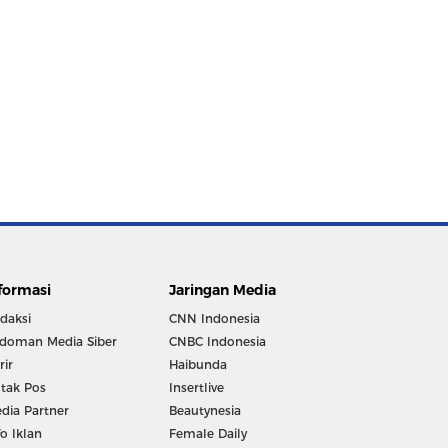
formasi
Jaringan Media
daksi
CNN Indonesia
doman Media Siber
CNBC Indonesia
rir
Haibunda
tak Pos
Insertlive
dia Partner
Beautynesia
fo Iklan
Female Daily