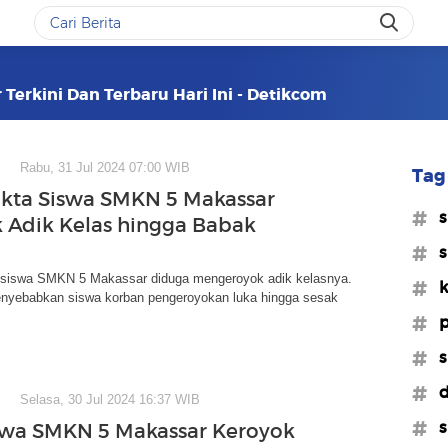
Terkini Dan Terbaru Hari Ini - Detikcom
Rabu, 31 Jul 2024 07:00 WIB
Tag 
akta Siswa SMKN 5 Makassar
#s
 Adik Kelas hingga Babak
#s
siswa SMKN 5 Makassar diduga mengeroyok adik kelasnya.
#k
menyebabkan siswa korban pengeroyokan luka hingga sesak
#p
#s
#d
Selasa, 30 Jul 2024 16:37 WIB
#s
swa SMKN 5 Makassar Keroyok