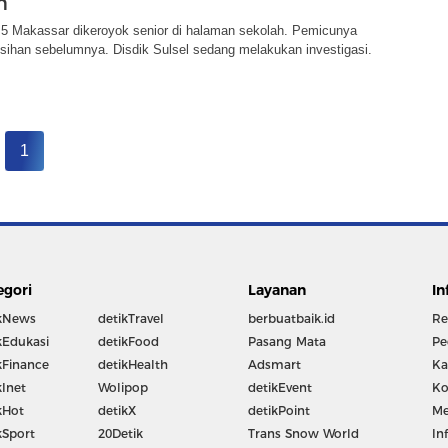
m
 Makassar dikeroyok senior di halaman sekolah. Pemicunya
isihan sebelumnya. Disdik Sulsel sedang melakukan investigasi.
1
egori
Layanan
In
kNews
detikTravel
berbuatbaik.id
Re
kEdukasi
detikFood
Pasang Mata
Pe
kFinance
detikHealth
Adsmart
Ka
kInet
Wolipop
detikEvent
Ko
kHot
detikX
detikPoint
Me
kSport
20Detik
Trans Snow World
In