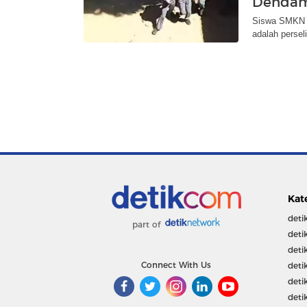
Denda
Siswa SMKN 5
adalah persel
Kat
deti
part of
deti
deti
Connect With Us
deti
deti
deti