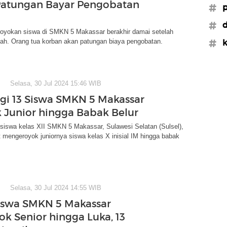
Patungan Bayar Pengobatan
#p
#d
oyokan siswa di SMKN 5 Makassar berakhir damai setelah
lah. Orang tua korban akan patungan biaya pengobatan.
#k
Selasa, 30 Jul 2024 15:46 WIB
gi 13 Siswa SMKN 5 Makassar
 Junior hingga Babak Belur
siswa kelas XII SMKN 5 Makassar, Sulawesi Selatan (Sulsel),
at mengeroyok juniornya siswa kelas X inisial IM hingga babak
Selasa, 30 Jul 2024 14:55 WIB
iswa SMKN 5 Makassar
ok Senior hingga Luka, 13