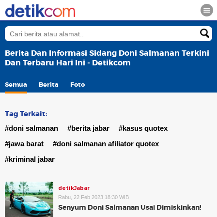
Berita Dan Informasi Sidang Doni Salmanan Terkini
Dan Terbaru Hari Ini - Detikcom
Semua
Berita
Foto
Tag Terkait:
#doni salmanan
#berita jabar
#kasus quotex
#jawa barat
#doni salmanan afiliator quotex
#kriminal jabar
detikJabar
Rabu, 22 Feb 2023 18:30 WIB
Senyum Doni Salmanan Usai Dimiskinkan!