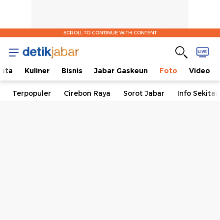
SCROLL TO CONTINUE WITH CONTENT
ata
Kuliner
Bisnis
Jabar Gaskeun
Foto
Video
Terpopuler
Cirebon Raya
Sorot Jabar
Info Sekita