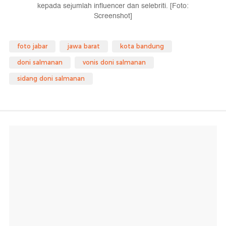
kepada sejumlah influencer dan selebriti. [Foto:
Screenshot]
foto jabar
jawa barat
kota bandung
doni salmanan
vonis doni salmanan
sidang doni salmanan