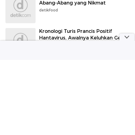
Abang-Abang yang Nikmat
detikFood
Kronologi Turis Prancis Positif
Hantavirus, Awalnya Keluhkan Gejala
Ini
detikHealth
Loker Jabar
Disnaker Bandung Gelar
Ribuan Loker di Job Fair