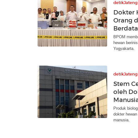
detikJateng
Dokter 
Orang d
Berdata
BPOM membong
hewan berinis
Yogyakarta.
detikJateng
Stem Ce
oleh Do
Manusi
Produk biolog
dokter hewan 
manusia.