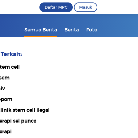
Daftar MPC
Masuk
Semua Berita
Berita
Foto
Terkait:
tem cell
scm
iv
bpom
linik stem cell ilegal
erapi sel punca
erapi