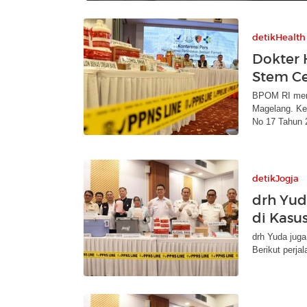
detikHealth
Dokter 
Stem Cel
BPOM RI memb
Magelang. Ke
No 17 Tahun 
detikJogja
drh Yud
di Kasus
drh Yuda juga
Berikut perja