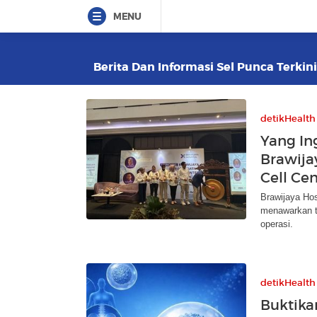
MENU
Berita Dan Informasi Sel Punca Terkini
detikHealth
Yang In
Brawija
Cell Cen
Brawijaya Hos
menawarkan te
operasi.
detikHealth
Buktika