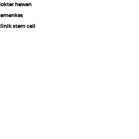
okter hewan
kemenkes
linik stem cell