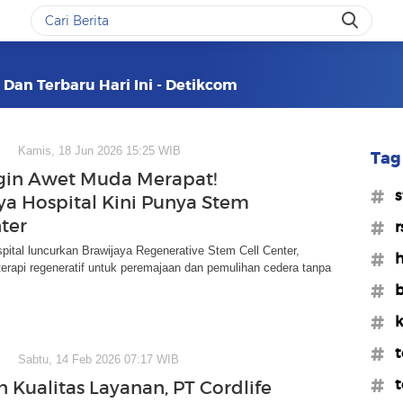
 Dan Terbaru Hari Ini - Detikcom
Kamis, 18 Jun 2026 15:25 WIB
Tag 
gin Awet Muda Merapat!
#s
ya Hospital Kini Punya Stem
ter
#r
pital luncurkan Brawijaya Regenerative Stem Cell Center,
#h
rapi regeneratif untuk peremajaan dan pemulihan cedera tanpa
#
#k
#t
Sabtu, 14 Feb 2026 07:17 WIB
#t
n Kualitas Layanan, PT Cordlife