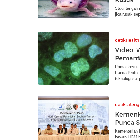
Studi tengah
jika rusak sep
detikHealth
Video: 
Pemanfa
Ramai kasus 
Punca Profes
teknologi sel
detikJateng
Kemenke
Punca S
Kementerian K
hewan UGM be