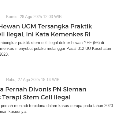
Kamis, 28 Agu 2025 12:03 WIB
Hewan UGM Tersangka Praktik
l Ilegal, Ini Kata Kemenkes RI
ongkar praktik stem cell ilegal dokter hewan YHF (56) di
menkes menyebut pelaku melanggar Pasal 312 UU Kesehatan
2023.
Rabu, 27 Agu 2025 18:14 WIB
a Pernah Divonis PN Sleman
 Terapi Stem Cell Ilegal
 pernah menjadi terpidana dalam kasus serupa pada tahun 2020.
lanan kasusnya.