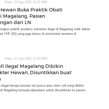
Rabu, 27 Agu 2025 15:55 WIB
Hewan Buka Praktik Obati
i Magelang, Pasien
ngan dari LN
kar praktik produksi sekretom ilegal di Magelang milik dokter
ial YHF (56) yang juga dosen di universitas ternama di
Rabu, 27 Agu 2025 12:40 WIB
ll Ilegal Magelang Dibikin
kter Hewan, Disuntikkan buat
a
i ilegal berupa turunan sel punca atau stem cell yang dibikin
di Magelang ternyata diproduksi untuk disuntikkan ke pasien