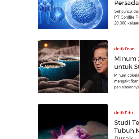
Persada
Sel punca dar
PT Cordlife 
20.000 keluar
detikFood
Minum 2
untuk St
Minum cokelat
mengaktifkan 
penjelasanny
detikEdu
Studi T
Tubuh M
Rusak