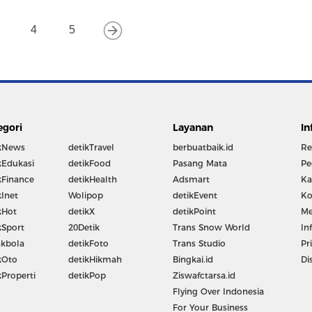
4
5
egori
Layanan
In
kNews
detikTravel
berbuatbaik.id
Re
kEdukasi
detikFood
Pasang Mata
Pe
kFinance
detikHealth
Adsmart
Ka
kInet
Wolipop
detikEvent
Ko
kHot
detikX
detikPoint
Me
kSport
20Detik
Trans Snow World
In
kbola
detikFoto
Trans Studio
Pr
kOto
detikHikmah
Bingkai.id
Di
kProperti
detikPop
Ziswafctarsa.id
Flying Over Indonesia
For Your Business