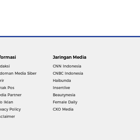
formasi
Jaringan Media
daksi
CNN Indonesia
doman Media Siber
CNBC Indonesia
rir
Haibunda
tak Pos
Insertlive
dia Partner
Beautynesia
fo Iklan
Female Daily
ivacy Policy
CXO Media
sclaimer