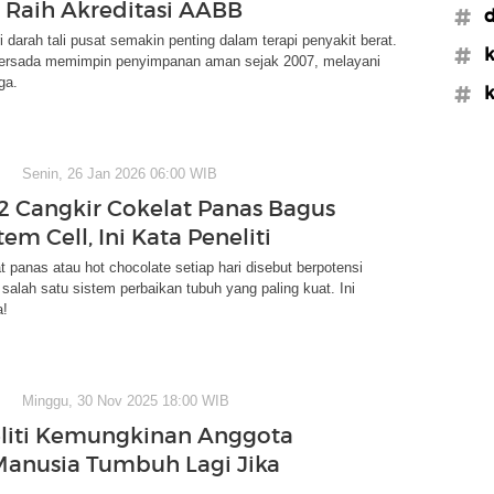
 Raih Akreditasi AABB
#d
i darah tali pusat semakin penting dalam terapi penyakit berat.
#
Persada memimpin penyimpanan aman sejak 2007, melayani
ga.
#k
Senin, 26 Jan 2026 06:00 WIB
 Cangkir Cokelat Panas Bagus
em Cell, Ini Kata Peneliti
 panas atau hot chocolate setiap hari disebut berpotensi
salah satu sistem perbaikan tubuh yang paling kuat. Ini
a!
Minggu, 30 Nov 2025 18:00 WIB
eliti Kemungkinan Anggota
anusia Tumbuh Lagi Jika