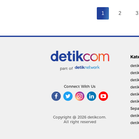
1
2
3
Kat
deti
part of
deti
deti
Connect With Us
deti
deti
deti
Sepa
deti
Copyright @ 2026 detikcom.
All right reserved
deti