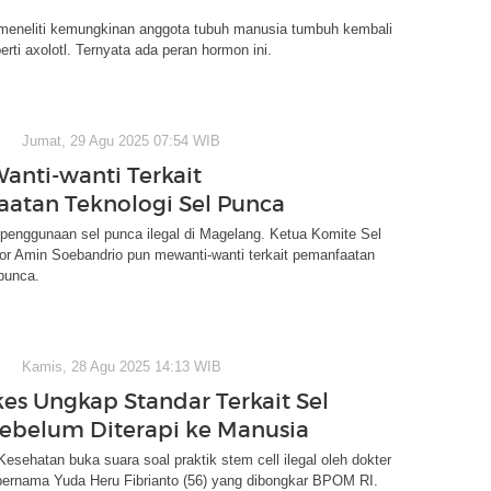
 meneliti kemungkinan anggota tubuh manusia tumbuh kembali
erti axolotl. Ternyata ada peran hormon ini.
Jumat, 29 Agu 2025 07:54 WIB
Wanti-wanti Terkait
atan Teknologi Sel Punca
penggunaan sel punca ilegal di Magelang. Ketua Komite Sel
or Amin Soebandrio pun mewanti-wanti terkait pemanfaatan
 punca.
Kamis, 28 Agu 2025 14:13 WIB
s Ungkap Standar Terkait Sel
ebelum Diterapi ke Manusia
esehatan buka suara soal praktik stem cell ilegal oleh dokter
rnama Yuda Heru Fibrianto (56) yang dibongkar BPOM RI.