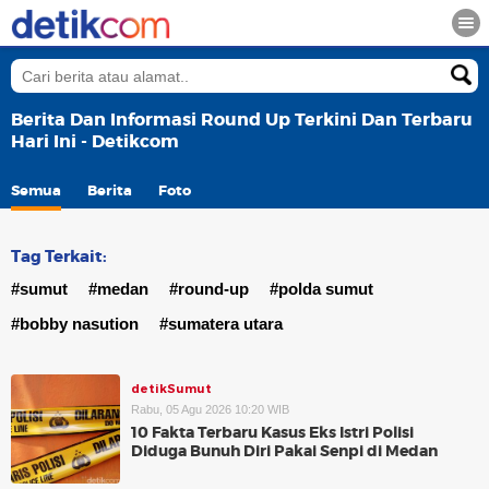
Berita Dan Informasi Round Up Terkini Dan Terbaru
Hari Ini - Detikcom
Semua
Berita
Foto
Tag Terkait:
#sumut
#medan
#round-up
#polda sumut
#bobby nasution
#sumatera utara
detikSumut
Rabu, 05 Agu 2026 10:20 WIB
10 Fakta Terbaru Kasus Eks Istri Polisi
Diduga Bunuh Diri Pakai Senpi di Medan