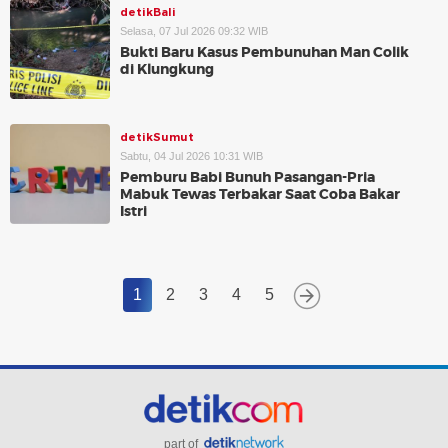
detikBali
Selasa, 07 Jul 2026 09:32 WIB
Bukti Baru Kasus Pembunuhan Man Colik
di Klungkung
detikSumut
Sabtu, 04 Jul 2026 10:31 WIB
Pemburu Babi Bunuh Pasangan-Pria
Mabuk Tewas Terbakar Saat Coba Bakar
Istri
1
2
3
4
5
part of