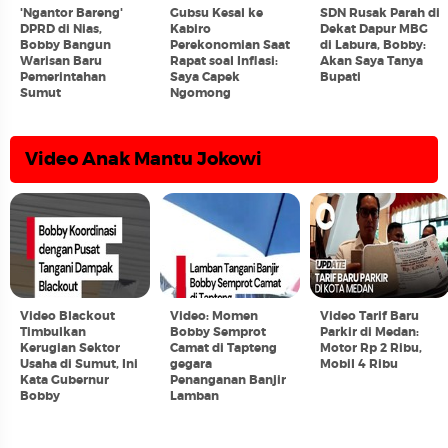
'Ngantor Bareng'
Gubsu Kesal ke
SDN Rusak Parah di
DPRD di Nias,
Kabiro
Dekat Dapur MBG
Bobby Bangun
Perekonomian Saat
di Labura, Bobby:
Warisan Baru
Rapat soal Inflasi:
Akan Saya Tanya
Pemerintahan
Saya Capek
Bupati
Sumut
Ngomong
Video Anak Mantu Jokowi
Video Blackout
Video: Momen
Video Tarif Baru
Timbulkan
Bobby Semprot
Parkir di Medan:
Kerugian Sektor
Camat di Tapteng
Motor Rp 2 Ribu,
Usaha di Sumut, Ini
gegara
Mobil 4 Ribu
Kata Gubernur
Penanganan Banjir
Bobby
Lamban