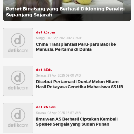
Potret Binatang yang Berhasil Dikloning Peneliti
Sepanjang Sejarah
detikJabar
Minggu, 07 Sep 2025 06:30 WIB
China Transplantasi Paru-paru Babi ke
Manusia, Pertama di Dunia
detikEdu
Selasa, 29 Apr 2025 09:00 WIB
Disebut Pertama di Dunia! Melon Hitam
Hasil Rekayasa Genetika Mahasiswa S3 UB
detikNews
Selasa, 08 Apr 2025 16:57 WIB
Ilmuwan AS Berhasil Ciptakan Kembali
Spesies Serigala yang Sudah Punah