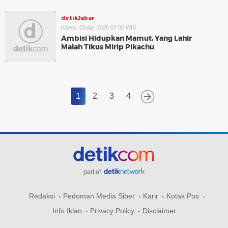
detikJabar
Kamis, 03 Apr 2025 07:00 WIB
Ambisi Hidupkan Mamut, Yang Lahir
Malah Tikus Mirip Pikachu
1
2
3
4
part of
Redaksi
Pedoman Media Siber
Karir
Kotak Pos
Info Iklan
Privacy Policy
Disclaimer