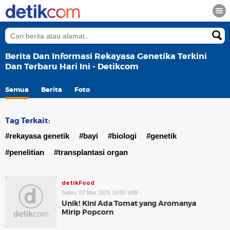
Berita Dan Informasi Rekayasa Genetika Terkini
Dan Terbaru Hari Ini - Detikcom
Semua
Berita
Foto
Tag Terkait:
#rekayasa genetik
#bayi
#biologi
#genetik
#penelitian
#transplantasi organ
detikFood
Sabtu, 07 Mar 2026 19:00 WIB
Unik! Kini Ada Tomat yang Aromanya
Mirip Popcorn