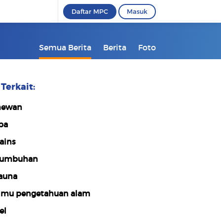
Daftar MPC
Masuk
Semua Berita
Berita
Foto
Terkait:
hewan
pa
ains
tumbuhan
auna
lmu pengetahuan alam
el