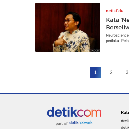
detikEdu
Kata 'N
Berseliw
Neuroscience
perilaku. Pela
1
2
3
Kat
deti
part of
deti