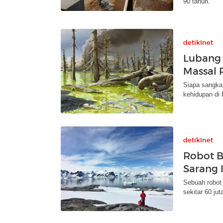
90 tahun.
detikInet
Lubang
Massal 
Siapa sangka 
kehidupan di
detikInet
Robot B
Sarang I
Sebuah robot 
sekitar 60 ju