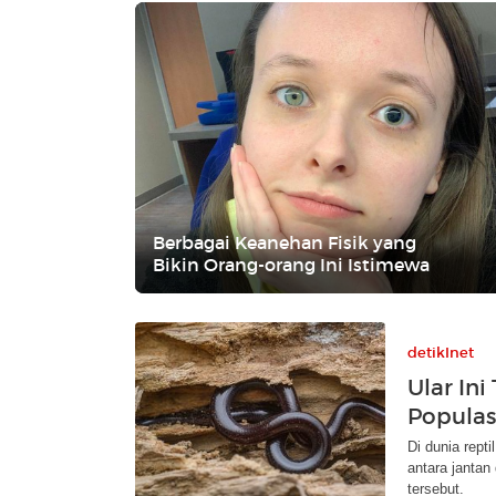
Berbagai Keanehan Fisik yang
Bikin Orang-orang Ini Istimewa
detikInet
Ular In
Populas
Di dunia rept
antara janta
tersebut.