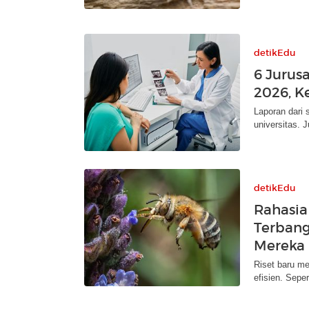
detikEdu
6 Jurus
2026, K
Laporan dari 
universitas. 
detikEdu
Rahasia
Terbang,
Mereka 
Riset baru me
efisien. Seper