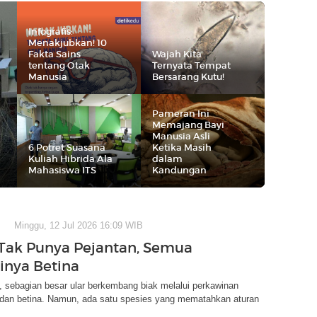
Infografis:
Menakjubkan! 10
Fakta Sains
Wajah Kita
tentang Otak
Ternyata Tempat
Manusia
Bersarang Kutu!
Pameran Ini
Memajang Bayi
Manusia Asli
6 Potret Suasana
Ketika Masih
Kuliah Hibrida Ala
dalam
Mahasiswa ITS
Kandungan
Minggu, 12 Jul 2026 16:09 WIB
i Tak Punya Pejantan, Semua
inya Betina
il, sebagian besar ular berkembang biak melalui perkawinan
n dan betina. Namun, ada satu spesies yang mematahkan aturan