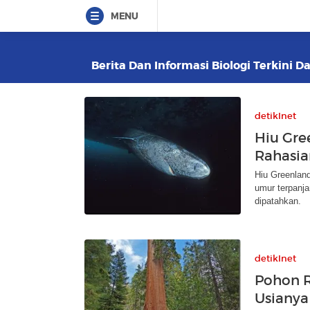
MENU
Berita Dan Informasi Biologi Terkini D
detikInet
Hiu Gre
Rahasia
Hiu Greenland
umur terpanja
dipatahkan.
detikInet
Pohon R
Usianya