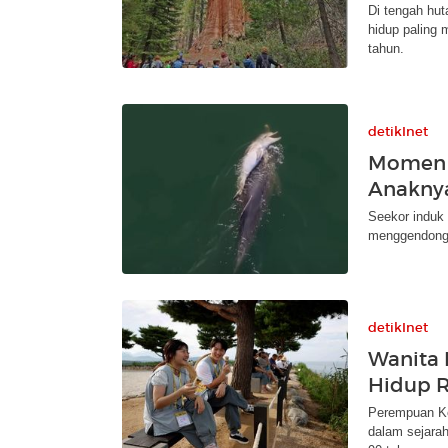
Di tengah hut
hidup paling 
tahun.
detikInet
Momen 
Anaknya
Seekor induk 
menggendong 
detikInet
Wanita 
Hidup R
Perempuan Ko
dalam sejarah