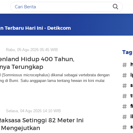
an Terbaru Hari Ini - Detikcom
Rabu, 05 Agu 2026 05:45 WIB
Tag 
enland Hidup 400 Tahun,
#
nya Terungkap
#i
 (Somniosus microcephalus) dikenal sebagai vertebrata dengan
ng di Bumi. Satu anggapan lama tentang hewan ini kini mulai
#s
#
#f
Selasa, 04 Agu 2026 14:10 WIB
#i
aksasa Setinggi 82 Meter Ini
#s
 Mengejutkan