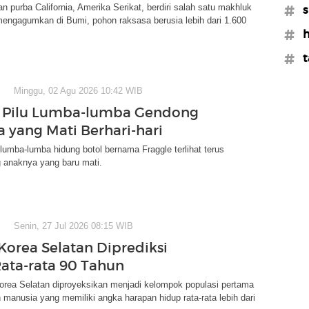
an purba California, Amerika Serikat, berdiri salah satu makhluk
#s
mengagumkan di Bumi, pohon raksasa berusia lebih dari 1.600
#h
#
Minggu, 02 Agu 2026 10:42 WIB
Pilu Lumba-lumba Gendong
 yang Mati Berhari-hari
lumba-lumba hidung botol bernama Fraggle terlihat terus
anaknya yang baru mati.
Senin, 27 Jul 2026 08:15 WIB
Korea Selatan Diprediksi
ata-rata 90 Tahun
rea Selatan diproyeksikan menjadi kelompok populasi pertama
 manusia yang memiliki angka harapan hidup rata-rata lebih dari