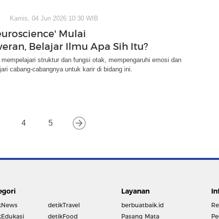
Kamis, 04 Jun 2026 10:30 WIB
euroscience' Mulai
eran, Belajar Ilmu Apa Sih Itu?
 mempelajari struktur dan fungsi otak, mempengaruhi emosi dan
jari cabang-cabangnya untuk karir di bidang ini.
4
5
egori
Layanan
In
kNews
detikTravel
berbuatbaik.id
Re
kEdukasi
detikFood
Pasang Mata
Pe