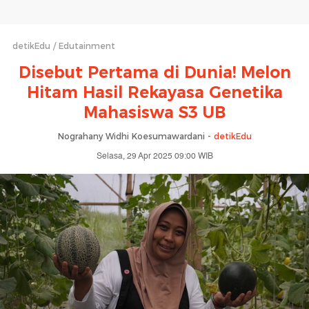
detikEdu
Edutainment
Disebut Pertama di Dunia! Melon
Hitam Hasil Rekayasa Genetika
Mahasiswa S3 UB
Nograhany Widhi Koesumawardani -
detikEdu
Selasa, 29 Apr 2025 09:00 WIB