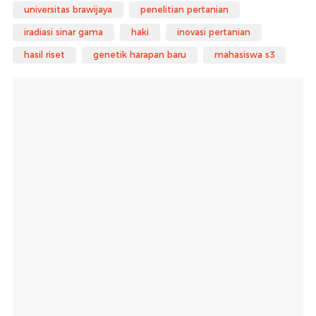
universitas brawijaya
penelitian pertanian
iradiasi sinar gama
haki
inovasi pertanian
hasil riset
genetik harapan baru
mahasiswa s3