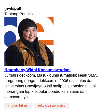
(nwk/pal)
melon hitam
rekayasa genetika