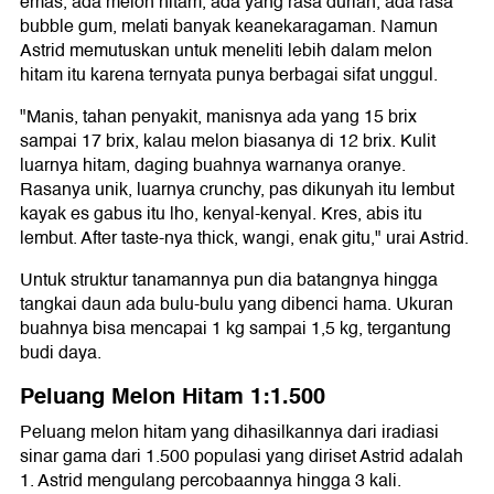
emas, ada melon hitam, ada yang rasa durian, ada rasa
bubble gum, melati banyak keanekaragaman. Namun
Astrid memutuskan untuk meneliti lebih dalam melon
hitam itu karena ternyata punya berbagai sifat unggul.
"Manis, tahan penyakit, manisnya ada yang 15 brix
sampai 17 brix, kalau melon biasanya di 12 brix. Kulit
luarnya hitam, daging buahnya warnanya oranye.
Rasanya unik, luarnya crunchy, pas dikunyah itu lembut
kayak es gabus itu lho, kenyal-kenyal. Kres, abis itu
lembut. After taste-nya thick, wangi, enak gitu," urai Astrid.
Untuk struktur tanamannya pun dia batangnya hingga
tangkai daun ada bulu-bulu yang dibenci hama. Ukuran
buahnya bisa mencapai 1 kg sampai 1,5 kg, tergantung
budi daya.
Peluang Melon Hitam 1:1.500
Peluang melon hitam yang dihasilkannya dari iradiasi
sinar gama dari 1.500 populasi yang diriset Astrid adalah
1. Astrid mengulang percobaannya hingga 3 kali.