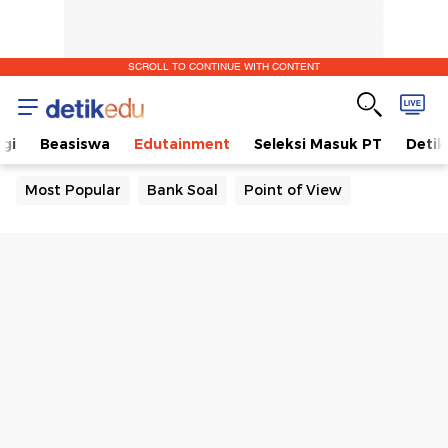
SCROLL TO CONTINUE WITH CONTENT
gi
Beasiswa
Edutainment
Seleksi Masuk PT
Detik
Most Popular
Bank Soal
Point of View