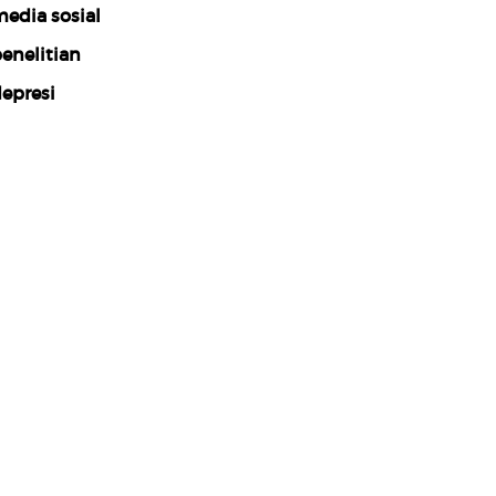
edia sosial
enelitian
epresi