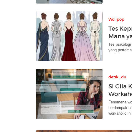
Wolipop
Tes Kep
Mana ya
Tes psikologi
yang pertama 
detikEdu
Si Gila
Workaho
Fenomena work
berdampak ba
workaholic ini