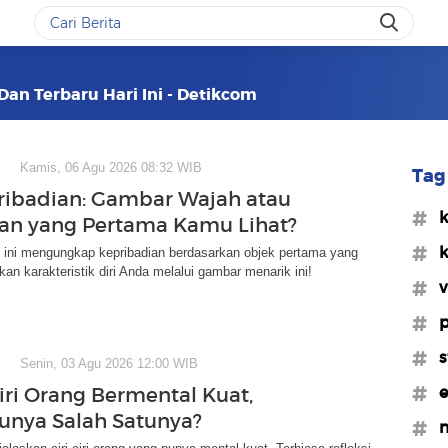
 Dan Terbaru Hari Ini - Detikcom
Kamis, 06 Agu 2026 08:32 WIB
Tag 
ribadian: Gambar Wajah atau
#k
n yang Pertama Kamu Lihat?
#k
ik ini mengungkap kepribadian berdasarkan objek pertama yang
kan karakteristik diri Anda melalui gambar menarik ini!
#v
#p
#s
Senin, 03 Agu 2026 12:00 WIB
#e
ciri Orang Bermental Kuat,
nya Salah Satunya?
#m