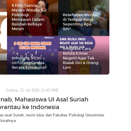
8 Foto Tsania
Marwa Wisuda S-2
Psikologi,
Kesehatan Mental
Menawan Dalam
di Tempat Kerja,
Balutan Kebaya
Sepenting Apa
Merah
Sih?
Infografis: Cara
Kelola Emosi
Infografis: 9 Ciri-
Negatif Agar Tak
ciri Orang Cerdas
Rusak Diri & Orang
Secara Emosional
Lain
Selasa, 21 Jul 2026 13:45 WIB
rnab, Mahasiswa UI Asal Suriah
rantau ke Indonesia
au asal Suriah, resmi lulus dari Fakultas Psikologi Universitas
i kisahnya.