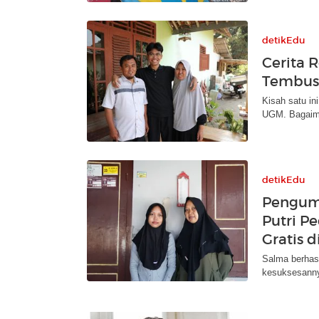
detikEdu
Cerita R
Tembus
Kisah satu in
UGM. Bagaim
detikEdu
Pengum
Putri P
Gratis 
Salma berhas
kesuksesanny