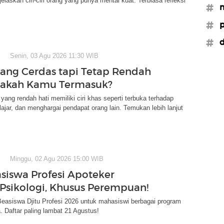
elaskan ciri-ciri orang yang punya mental kuat. Terbiasa refleksi
#m
#p
#d
Senin, 03 Agu 2026 11:30 WIB
Orang Cerdas tapi Tetap Rendah
pakah Kamu Termasuk?
yang rendah hati memiliki ciri khas seperti terbuka terhadap
elajar, dan menghargai pendapat orang lain. Temukan lebih lanjut
Minggu, 02 Agu 2026 15:00 WIB
siswa Profesi Apoteker
Psikologi, Khusus Perempuan!
easiswa Djitu Profesi 2026 untuk mahasiswi berbagai program
a. Daftar paling lambat 21 Agustus!