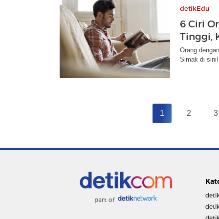
detikEdu
6 Ciri 
Tinggi,
Orang dengan 
Simak di sini!
1
2
3
Kat
deti
part of
deti
deti