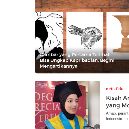
Gambar yang Pertama Terlihat
Bisa Ungkap Kepribadian, Begini
Mengartikannya
detikEdu
Kisah A
yang Me
Arnab, perant
Indonesia. In