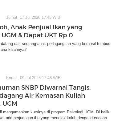
Jumat, 17 Jul 2026 17:45 WIB
ofi, Anak Penjual Ikan yang
 UGM & Dapat UKT Rp 0
i datang dari seorang anak pedagang ian yang berhasil tembus
ana kisahnya?
Kamis, 09 Jul 2026 17:46 WIB
uman SNBP Diwarnai Tangis,
edagang Air Kemasan Kuliah
di UGM
il mengamankan kursinya di program Psikologi UGM. Di balik
a, ada perjuangan ibu yang menolak kalah dengan keadaan.