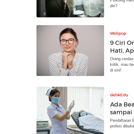
Psikolog menj
diri?
Wolipop
9 Ciri 
Hati, A
Orang cerdas 
kritik, mau b
di sini!
detikEdu
Ada Bea
sampai 
Pendaftaran B
profesi dibuk