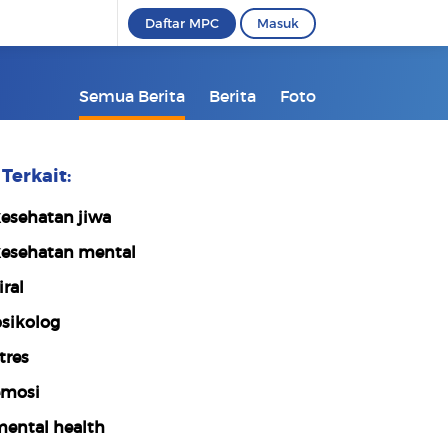
Daftar MPC
Masuk
Semua Berita
Berita
Foto
Terkait:
esehatan jiwa
esehatan mental
iral
sikolog
tres
mosi
ental health