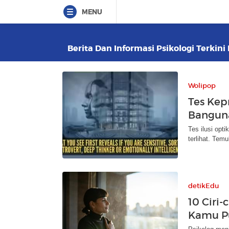
MENU
Berita Dan Informasi Psikologi Terkini
Wolipop
Tes Kep
Banguna
Tes ilusi opt
terlihat. Temu
detikEdu
10 Ciri-
Kamu Pu