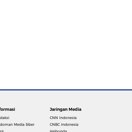
formasi
Jaringan Media
daksi
CNN Indonesia
doman Media Siber
CNBC Indonesia
rir
Haibunda