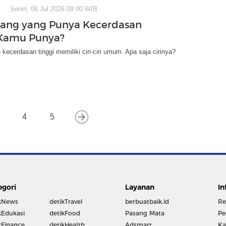
Senin, 06 Jul 2026 09:00 WIB
Orang yang Punya Kecerdasan
 Kamu Punya?
kecerdasan tinggi memiliki ciri-ciri umum. Apa saja cirinya?
4
5
egori
Layanan
In
kNews
detikTravel
berbuatbaik.id
Re
kEdukasi
detikFood
Pasang Mata
Pe
kFinance
detikHealth
Adsmart
Ka