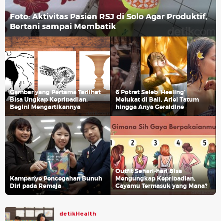
Foto: Aktivitas Pasien RSJ di Solo Agar Produktif,
Bertani sampai Membatik
Gambar yang Pertama Terlihat
6 Potret Seleb 'Healing'
Bisa Ungkap Kepribadian,
Melukat di Bali, Ariel Tatum
Begini Mengartikannya
hingga Anya Geraldine
Outfit Sehari-hari Bisa
Kampanye Pencegahan Bunuh
Mengungkap Kepribadian,
Diri pada Remaja
Gayamu Termasuk yang Mana?
detikHealth