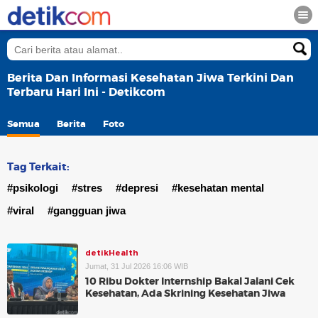
Berita Dan Informasi Kesehatan Jiwa Terkini Dan
Terbaru Hari Ini - Detikcom
Semua
Berita
Foto
Tag Terkait:
#psikologi
#stres
#depresi
#kesehatan mental
#viral
#gangguan jiwa
detikHealth
Jumat, 31 Jul 2026 16:06 WIB
10 Ribu Dokter Internship Bakal Jalani Cek
Kesehatan, Ada Skrining Kesehatan Jiwa