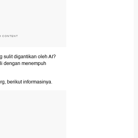
H CONTENT
sulit digantikan oleh AI?
wali dengan menempuh
g, berikut informasinya.
T