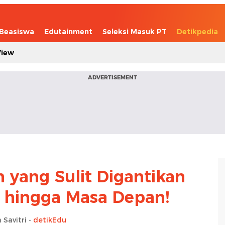
Beasiswa
Edutainment
Seleksi Masuk PT
Detikpedia
View
ADVERTISEMENT
h yang Sulit Digantikan
n hingga Masa Depan!
 Savitri -
detikEdu