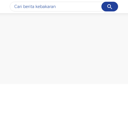
Cancel
Yang sedang ramai dicari
#1
data live draw sgp
#2
k-talk
#3
kebakaran
#4
prabowo
#5
gempa hari ini
Promoted
Terakhir yang dicari
Loading...