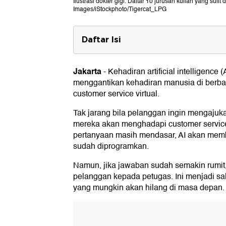
Ilustrasi dokter gigi. Daftar 10 jurusan kuliah yang sulit 
Images/iStockphoto/Tigercat_LPG
Daftar Isi
10 Jurusan Kuliah yang Sulit Digan
1. Keperawatan
Jakarta
-
Kehadiran artificial intelligence 
2. Seni Pertunjukan
menggantikan kehadiran manusia di berba
3. Guru Pendidikan Khusus
customer service virtual.
4. Teknik
5. Manajemen Konstruksi
Tak jarang bila pelanggan ingin mengajuk
6. Psikologi
mereka akan menghadapi customer service 
7. Terapi Okupasi
pertanyaan masih mendasar, AI akan memb
8. Ekologi
sudah diprogramkan.
9. Hukum
10. Dokter Gigi
Namun, jika jawaban sudah semakin rumit,
pelanggan kepada petugas. Ini menjadi sa
yang mungkin akan hilang di masa depan.