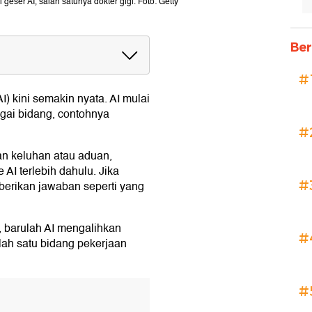
di geser AI, salah satunya dokter gigi. Foto: Getty
Ber
tikan AI
#
(AI) kini semakin nyata. AI mulai
gai bidang, contohnya
#
an keluhan atau aduan,
AI terlebih dahulu. Jika
#
erikan jawaban seperti yang
 barulah AI mengalihkan
#
lah satu bidang pekerjaan
#