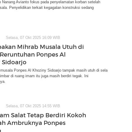
m Nanang Avianto fokus pada penyelamatan korban setelah
ala. Penyelidikan terkait kegagalan konstruksi sedang
Selasa, 07 Okt 2025 16:09 WIB
kan Mihrab Musala Utuh di
Reruntuhan Ponpes Al
 Sidoarjo
 musala Ponpes Al Khoziny Sidoarjo tampak masih utuh di sela
imbar di ruang imam itu juga masih berdiri tegak. Ini
ya.
Selasa, 07 Okt 2025 14:55 WIB
am Salat Tetap Berdiri Kokoh
gah Ambruknya Ponpes
o