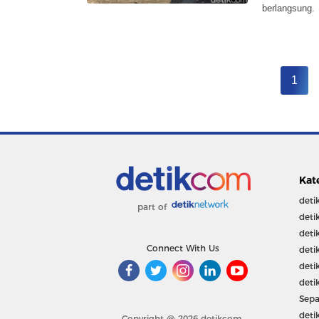
berlangsung.
1
Kat
deti
part of
deti
deti
Connect With Us
deti
deti
deti
Sepa
deti
Copyright @ 2026 detikcom.