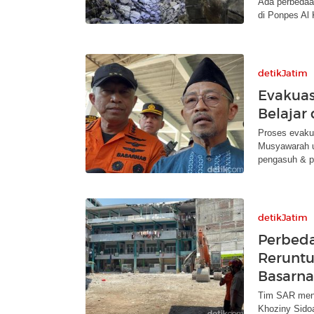
Ada perbedaa
di Ponpes Al 
detikJatim
Evakuas
Belajar
Proses evaku
Musyawarah u
pengasuh & p
detikJatim
Perbed
Reruntu
Basarna
Tim SAR meny
Khoziny Sidoa