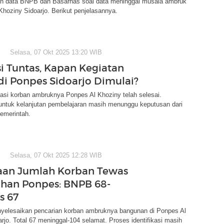
n data BNPB dan Basarnas soal data meninggal musala ambruk
Khoziny Sidoarjo. Berikut penjelasannya.
Selasa, 07 Okt 2025 13:20 WIB
i Tuntas, Kapan Kegiatan
 di Ponpes Sidoarjo Dimulai?
asi korban ambruknya Ponpes Al Khoziny telah selesai.
ntuk kelanjutan pembelajaran masih menunggu keputusan dari
emerintah.
Selasa, 07 Okt 2025 12:28 WIB
aan Jumlah Korban Tewas
han Ponpes: BNPB 68-
s 67
elesaikan pencarian korban ambruknya bangunan di Ponpes Al
rjo. Total 67 meninggal-104 selamat. Proses identifikasi masih