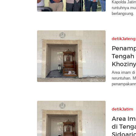
Kapolda Jati
runtuhnya mus
berlangsung.
detikJateng
Penampa
Tengah 
Khoziny
Area imam di
reruntuhan. M
penampakann
detikJatim
Area Im
di Ten
Sidoarj