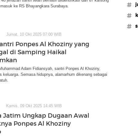
a 48 jenazah santri telah berhasil diidentifikasi dari 67 kantong
#j
 masuk ke RS Bhayangkara Surabaya.
#k
#s
Jumat, 10 Okt 2025 07:00 WIB
ntri Ponpes Al Khoziny yang
al di Samping Haikal
amkan
hammad Adam Fidiansyah, santri Ponpes Al Khoziny,
gis keluarga. Semasa hidupnya, alamarhum dikenang sebagai
atuh.
Kamis, 09 Okt 2025 14:45 WIB
a Jatim Ungkap Dugaan Awal
nya Ponpes Al Khoziny
o