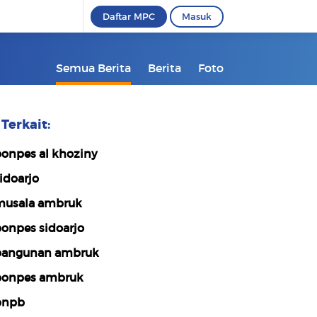
Daftar MPC
Masuk
Semua Berita
Berita
Foto
Terkait:
onpes al khoziny
idoarjo
usala ambruk
onpes sidoarjo
angunan ambruk
onpes ambruk
bnpb