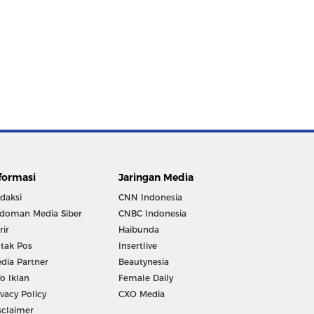
formasi
Jaringan Media
daksi
CNN Indonesia
doman Media Siber
CNBC Indonesia
rir
Haibunda
tak Pos
Insertlive
dia Partner
Beautynesia
fo Iklan
Female Daily
ivacy Policy
CXO Media
sclaimer