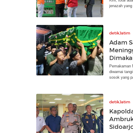
Kini, total ad
jenazah yang
detikJatim
Adam Sa
Meningg
Dimak
Pemakaman Mu
diwarnai tan
sosok yang p
detikJatim
Kapold
Ambruk
Sidoarj