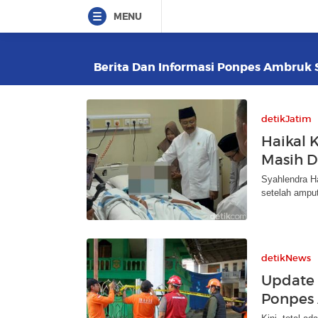
MENU
Berita Dan Informasi Ponpes Ambruk Si
detikJatim
Haikal 
Masih D
Syahlendra Ha
setelah amput
detikNews
Update
Ponpes A