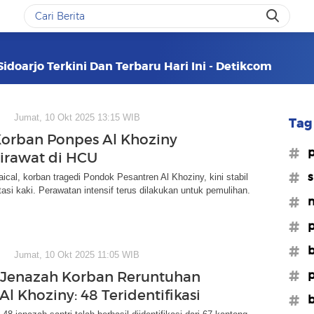
doarjo Terkini Dan Terbaru Hari Ini - Detikcom
Jumat, 10 Okt 2025 13:15 WIB
Tag 
Korban Ponpes Al Khoziny
#p
irawat di HCU
#s
ical, korban tragedi Pondok Pesantren Al Khoziny, kini stabil
asi kaki. Perawatan intensif terus dilakukan untuk pemulihan.
#m
#p
#b
Jumat, 10 Okt 2025 11:05 WIB
#p
 Jenazah Korban Reruntuhan
l Khoziny: 48 Teridentifikasi
#