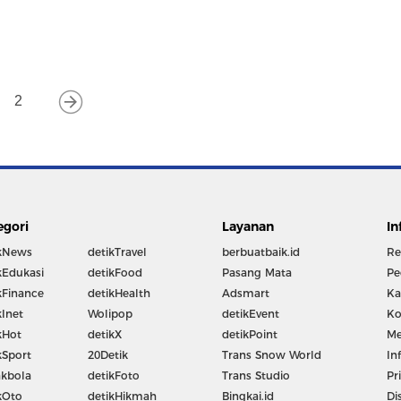
2
egori
Layanan
In
kNews
detikTravel
berbuatbaik.id
Re
kEdukasi
detikFood
Pasang Mata
Pe
kFinance
detikHealth
Adsmart
Ka
kInet
Wolipop
detikEvent
Ko
kHot
detikX
detikPoint
Me
kSport
20Detik
Trans Snow World
In
kbola
detikFoto
Trans Studio
Pr
kOto
detikHikmah
Bingkai.id
Di