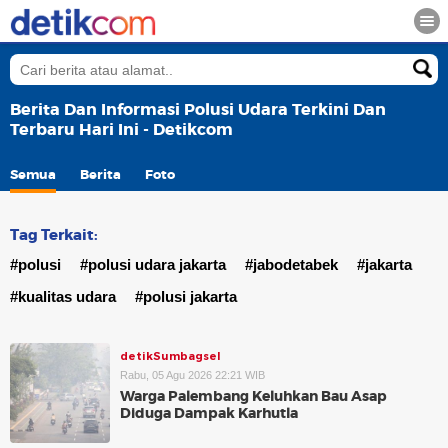
Berita Dan Informasi Polusi Udara Terkini Dan
Terbaru Hari Ini - Detikcom
Semua
Berita
Foto
Tag Terkait:
#polusi
#polusi udara jakarta
#jabodetabek
#jakarta
#kualitas udara
#polusi jakarta
detikSumbagsel
Rabu, 05 Agu 2026 22:21 WIB
Warga Palembang Keluhkan Bau Asap
Diduga Dampak Karhutla