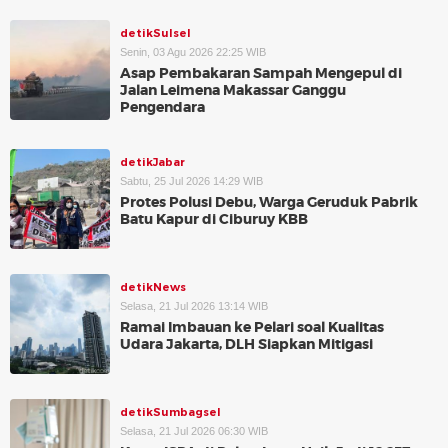
detikSulsel
Senin, 03 Agu 2026 22:25 WIB
Asap Pembakaran Sampah Mengepul di
Jalan Leimena Makassar Ganggu
Pengendara
detikJabar
Sabtu, 25 Jul 2026 14:29 WIB
Protes Polusi Debu, Warga Geruduk Pabrik
Batu Kapur di Ciburuy KBB
detikNews
Selasa, 21 Jul 2026 13:14 WIB
Ramai Imbauan ke Pelari soal Kualitas
Udara Jakarta, DLH Siapkan Mitigasi
detikSumbagsel
Selasa, 21 Jul 2026 06:30 WIB