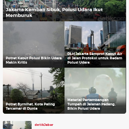
Jakarta Kembali Sibuk, Polusi Udara Ikut
Memburuk
DLH Jakarta Semprot Kabut Air
Potret Kabut Polusi Bikin Udara
di Jalan Protokol untuk Redam
Makin Kritis
Polusi Udara
Material Pertambangan
Potret Byrnihat, Kota Paling
Tumpah di Jalanan Padang,
Tercemar di Dunia
Bikin Polusi Udara
detikJabar