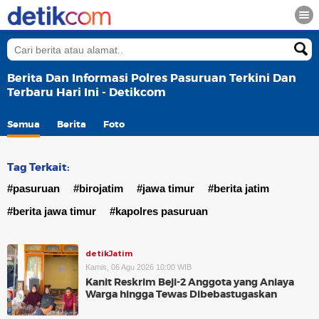
Berita Dan Informasi Polres Pasuruan Terkini Dan
Terbaru Hari Ini - Detikcom
Semua
Berita
Foto
Tag Terkait:
#pasuruan
#birojatim
#jawa timur
#berita jatim
#berita jawa timur
#kapolres pasuruan
detikJatim
Kamis, 06 Agu 2026 10:00 WIB
Kanit Reskrim Beji-2 Anggota yang Aniaya
Warga hingga Tewas Dibebastugaskan