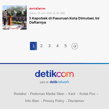
detikJatim
Sabtu, 06 Jun 2026 11:45 WIB
3 Kapolsek di Pasuruan Kota Dimutasi, Ini
Daftarnya
1
2
3
4
5
part of
Redaksi
Pedoman Media Siber
Karir
Kotak Pos
Info Iklan
Privacy Policy
Disclaimer