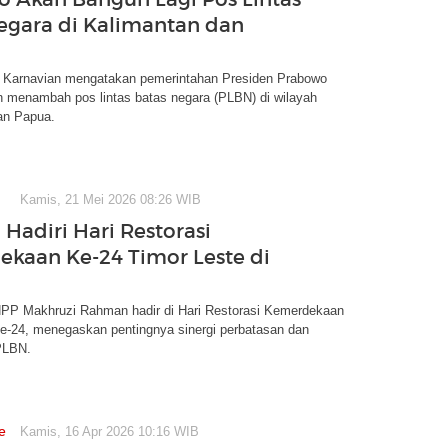
egara di Kalimantan dan
o Karnavian mengatakan pemerintahan Presiden Prabowo
n menambah pos lintas batas negara (PLBN) di wilayah
an Papua.
Kamis, 21 Mei 2026 08:26 WIB
 Hadiri Hari Restorasi
kaan Ke-24 Timor Leste di
NPP Makhruzi Rahman hadir di Hari Restorasi Kemerdekaan
ke-24, menegaskan pentingnya sinergi perbatasan dan
PLBN.
e
Kamis, 16 Apr 2026 10:16 WIB