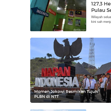
127,3 H
Pulau Se
Wilayah selua
kini sah menj
Momen Jokowi Resmikan Tujuh
PLBN di NTT