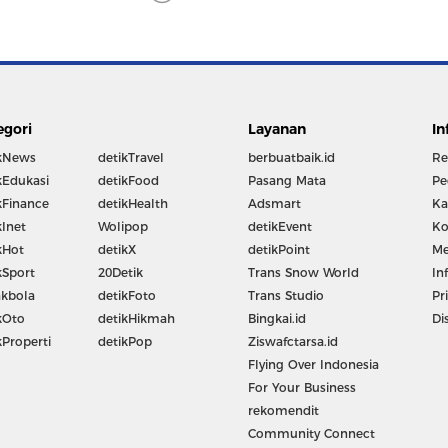
egori
Layanan
In
kNews
detikTravel
berbuatbaik.id
Re
kEdukasi
detikFood
Pasang Mata
Pe
kFinance
detikHealth
Adsmart
Ka
kInet
Wolipop
detikEvent
Ko
kHot
detikX
detikPoint
Me
kSport
20Detik
Trans Snow World
In
kbola
detikFoto
Trans Studio
Pr
kOto
detikHikmah
Bingkai.id
Di
kProperti
detikPop
Ziswafctarsa.id
Flying Over Indonesia
For Your Business
rekomendit
Community Connect