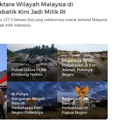
ektare Wilayah Malaysia di
batik Kini Jadi Milik RI
s 127,3 hektare (ha) yang sebelumnya masuk teritorial Malaysia
adi milik Indonesia.
Megahnya 7 Pos
Perbatasan di Era
Potret Udara PLBN
Jokowi, Dulunya
Entikong Terkini
Begini
RI Punya
Bangunan Megah
Apiknya PLBN
Baru di
Baru di
Perbatasan PNG,
Perbatasan RI-
Begini Potretnya
Papua Nugini