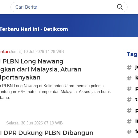
Terbaru Hari Ini - Detikcom
antan
Jumat, 10 Jul 2026 14:28 WIB
Tag 
al PLBN Long Nawang
#j
gkan dari Malaysia, Aturan
ipertanyakan
#k
PLBN Long Nawang di Kalimantan Utara memicu polemik
#p
antungan 70% material impor dari Malaysia. Akses jalan buruk
utama.
#t
#p
#i
Selasa, 30 Jun 2026 07:10 WIB
#f
II DPR Dukung PLBN Dibangun