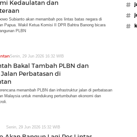
emi Kedaulatan dan
#j
teraan
#j
bowo Subianto akan menambah pos lintas batas negara di
an Papua. Wakil Ketua Komisi II DPR Bahtra Banong bicara
#k
bangunan PLBN
antan
Senin, 29 Jun 2026 16:32 WIB
ntah Bakal Tambah PLBN dan
Jalan Perbatasan di
ntan
erencana menambah PLBN dan infrastruktur jalan di perbatasan
an Malaysia untuk mendukung pertumbuhan ekonomi dan
roli.
Senin, 29 Jun 2026 15:32 WIB
 Akan Bangun Lagi Pos Lintas