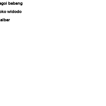
agoi babang
oko widodo
albar