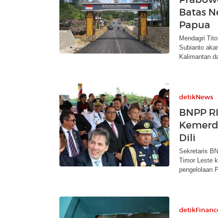
Batas N
Papua
Mendagri Tit
Subianto aka
Kalimantan d
detikNews
BNPP RI
Kemerde
Dili
Sekretaris B
Timor Leste 
pengelolaan 
detikFinanc