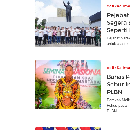
detikKalim
Pejabat
Segera 
Seperti 
Pejabat Sara
untuk atasi k
detikKalim
Bahas P
Sebut In
PLBN
Pemkab Malin
Fokus pada in
PLBN.