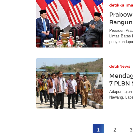
detikKalim
Prabowo
Bangun
Presiden Pra
Lintas Batas
penyelundupa
detikNews
Mendag
7 PLBN 
Adapun tujuh 
Nawang, Laba
1
2
3