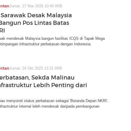
antan
Jumat, 27 Mar 2026 10:40 WIB
 Sarawak Desak Malaysia
Bangun Pos Lintas Batas
RI
wak mendesak Malaysia bangun fasilitas ICQS di Tapak Mega
etimpangan infrastruktur perbatasan dengan Indonesia.
antan
Jumat, 24 Okt 2025 13:31 WIB
erbatasan, Sekda Malinau
frastruktur Lebih Penting dari
au menyoroti status perbatasan sebagai 'Beranda Depan NKRI'.
frastruktur internal lebih mendesak daripada pembangunan