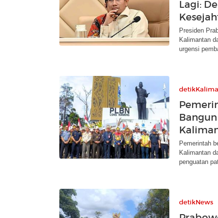
Lagi: D
Kesejah
Presiden Pra
Kalimantan d
urgensi pem
detikKalim
Pemeri
Bangun 
Kalima
Pemerintah b
Kalimantan d
penguatan pat
detikNews
Prabowo