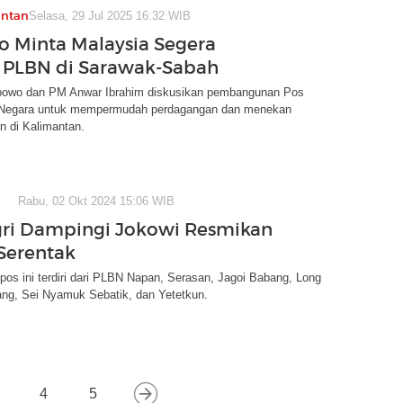
antan
Selasa, 29 Jul 2025 16:32 WIB
 Minta Malaysia Segera
 PLBN di Sarawak-Sabah
bowo dan PM Anwar Ibrahim diskusikan pembangunan Pos
 Negara untuk mempermudah perdagangan dan menekan
n di Kalimantan.
Rabu, 02 Okt 2024 15:06 WIB
ri Dampingi Jokowi Resmikan
Serentak
pos ini terdiri dari PLBN Napan, Serasan, Jagoi Babang, Long
ng, Sei Nyamuk Sebatik, dan Yetetkun.
4
5