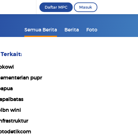
Daftar MPC
Masuk
Semua Berita
Berita
Foto
Terkait:
okowi
ementerian pupr
apua
apalbatas
lbn wini
nfrastruktur
otodetikcom