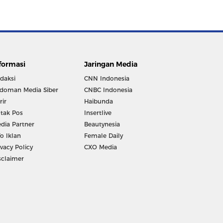
formasi
Jaringan Media
daksi
CNN Indonesia
doman Media Siber
CNBC Indonesia
rir
Haibunda
tak Pos
Insertlive
dia Partner
Beautynesia
fo Iklan
Female Daily
ivacy Policy
CXO Media
sclaimer