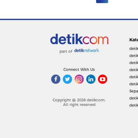
Kat
deti
part of
deti
deti
Connect With Us
deti
deti
deti
Sepa
deti
Copyright @ 2026 detikcom.
All right reserved
deti