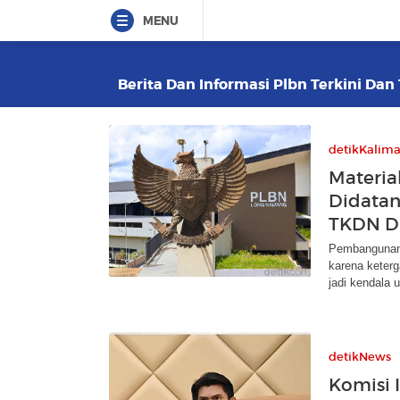
MENU
Berita Dan Informasi Plbn Terkini Dan 
detikKalim
Materi
Didatan
TKDN D
Pembangunan 
karena keterg
jadi kendala 
detikNews
Komisi 