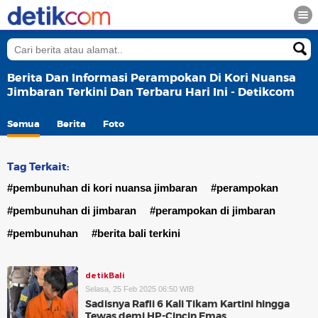
Berita Dan Informasi Perampokan Di Kori Nuansa
Jimbaran Terkini Dan Terbaru Hari Ini - Detikcom
Semua
Berita
Foto
Tag Terkait:
#pembunuhan di kori nuansa jimbaran
#perampokan
#pembunuhan di jimbaran
#perampokan di jimbaran
#pembunuhan
#berita bali terkini
detikBali
Selasa, 25 Feb 2025 06:50 WIB
Sadisnya Rafli 6 Kali Tikam Kartini hingga
Tewas demi HP-Cincin Emas