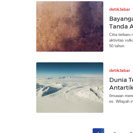
detikJabar
Bayanga
Tanda A
Citra terbaru
aktivitas vul
50 tahun.
detikJabar
Dunia T
Antarti
Ilmuwan menem
es. Wilayah i