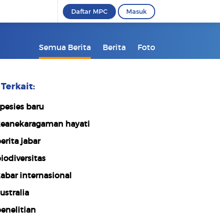
Daftar MPC
Masuk
Semua Berita
Berita
Foto
Terkait:
pesies baru
eanekaragaman hayati
erita jabar
iodiversitas
abar internasional
ustralia
enelitian