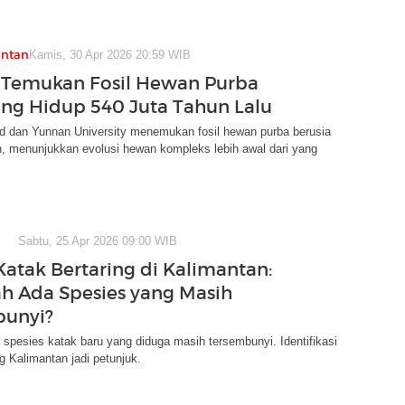
antan
Kamis, 30 Apr 2026 20:59 WIB
i Temukan Fosil Hewan Purba
ng Hidup 540 Juta Tahun Lalu
rd dan Yunnan University menemukan fosil hewan purba berusia
n, menunjukkan evolusi hewan kompleks lebih awal dari yang
Sabtu, 25 Apr 2026 09:00 WIB
 Katak Bertaring di Kalimantan:
h Ada Spesies yang Masih
bunyi?
spesies katak baru yang diduga masih tersembunyi. Identifikasi
ng Kalimantan jadi petunjuk.