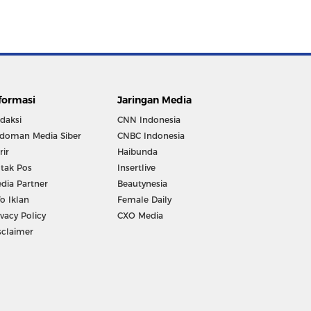
formasi
Jaringan Media
daksi
CNN Indonesia
doman Media Siber
CNBC Indonesia
rir
Haibunda
tak Pos
Insertlive
dia Partner
Beautynesia
fo Iklan
Female Daily
ivacy Policy
CXO Media
sclaimer