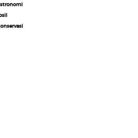
stronomi
osil
onservasi