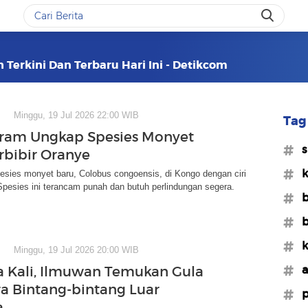
Terkini Dan Terbaru Hari Ini - Detikcom
Minggu, 19 Jul 2026 22:00 WIB
Tag 
ram Ungkap Spesies Monyet
#s
rbibir Oranye
#k
sies monyet baru, Colobus congoensis, di Kongo dengan ciri
 Spesies ini terancam punah dan butuh perlindungan segera.
#b
#b
#k
Minggu, 19 Jul 2026 20:00 WIB
#a
 Kali, Ilmuwan Temukan Gula
ra Bintang-bintang Luar
#p
a