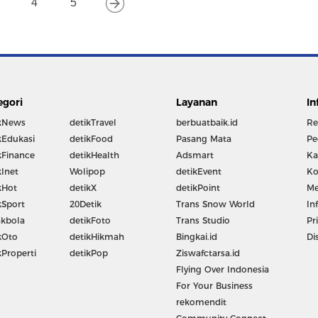
4
5
egori
Layanan
In
kNews
detikTravel
berbuatbaik.id
Re
kEdukasi
detikFood
Pasang Mata
Pe
kFinance
detikHealth
Adsmart
Ka
kInet
Wolipop
detikEvent
Ko
kHot
detikX
detikPoint
Me
kSport
20Detik
Trans Snow World
In
kbola
detikFoto
Trans Studio
Pr
kOto
detikHikmah
Bingkai.id
Di
kProperti
detikPop
Ziswafctarsa.id
Flying Over Indonesia
For Your Business
rekomendit