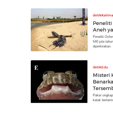
detikKalim
Penelit
Aneh ya
Peneliti Oxfo
540 juta tahu
diperkirakan.
detikEdu
Misteri
Benarka
Tersem
Pakar ungkap 
katak bertari