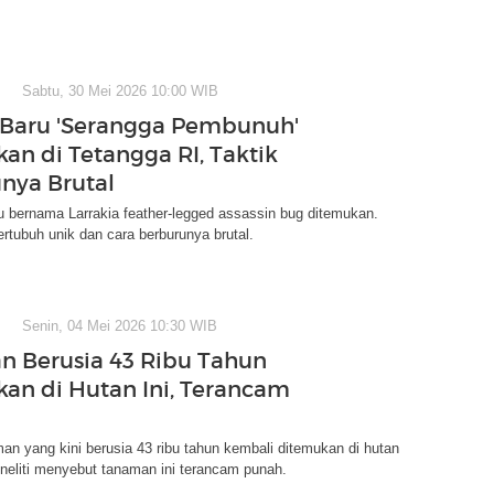
Sabtu, 30 Mei 2026 10:00 WIB
 Baru 'Serangga Pembunuh'
an di Tetangga RI, Taktik
nya Brutal
 bernama Larrakia feather-legged assassin bug ditemukan.
ertubuh unik dan cara berburunya brutal.
Senin, 04 Mei 2026 10:30 WIB
 Berusia 43 Ribu Tahun
an di Hutan Ini, Terancam
n yang kini berusia 43 ribu tahun kembali ditemukan di hutan
neliti menyebut tanaman ini terancam punah.