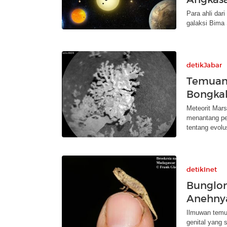
Para ahli dar
galaksi Bima
detikJabar
Temuan 
Bongkah
Meteorit Mar
menantang pe
tentang evolu
detikInet
Bunglon
Anehnya
Ilmuwan temu
genital yang 