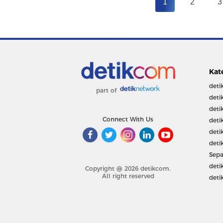
1
2
3
Kat
deti
part of
deti
deti
Connect With Us
deti
deti
deti
Sepa
deti
Copyright @ 2026 detikcom.
All right reserved
deti