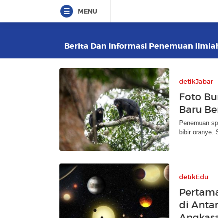
MENU
Berita Dan Informasi Penemuan Ilmiah 
detikJabar
Foto Bu
Baru Be
Penemuan spe
bibir oranye.
detikEdu
Pertama
di Anta
Angkas