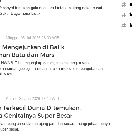
#a
i Spanyol temukan gula di antara bintang-bintang dekat pusat
 Sakti. Bagaimana bisa?
#f
#k
Minggu, 05 Jul 2026 23:00 WIB
Mengejutkan di Balik
an Batu dari Mars
s NWA 8171 mengungkap garnet, mineral langka yang
mahaman geologi. Temuan ini bisa merevolusi pengetahuan
si Mars.
Kamis, 25 Jun 2026 12:45 WIB
 Terkecil Dunia Ditemukan,
 Genitalnya Super Besar
kan bunglon seukuran ujung jari, dan secara mengejutkan punya
super besar.