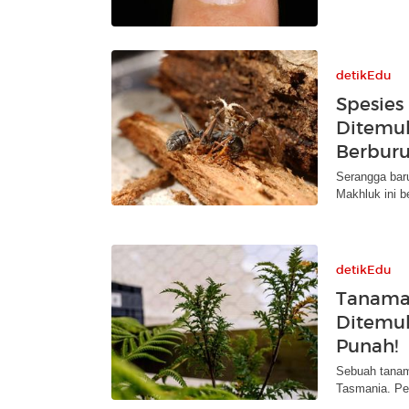
detikEdu
Spesies
Ditemuk
Berburu
Serangga baru
Makhluk ini b
detikEdu
Tanaman
Ditemuk
Punah!
Sebuah tanama
Tasmania. Pe