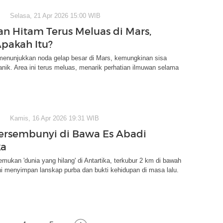
Selasa, 21 Apr 2026 15:00 WIB
n Hitam Terus Meluas di Mars,
pakah Itu?
 menunjukkan noda gelap besar di Mars, kemungkinan sisa
kanik. Area ini terus meluas, menarik perhatian ilmuwan selama
Kamis, 16 Apr 2026 19:31 WIB
ersembunyi di Bawa Es Abadi
ka
ukan 'dunia yang hilang' di Antartika, terkubur 2 km di bawah
ni menyimpan lanskap purba dan bukti kehidupan di masa lalu.