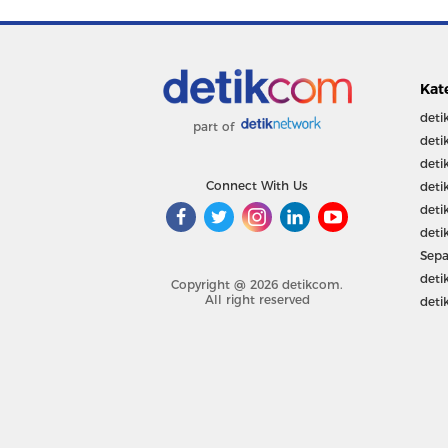
Kat
deti
part of
deti
deti
Connect With Us
deti
deti
deti
Sepa
deti
Copyright @ 2026 detikcom.
All right reserved
deti