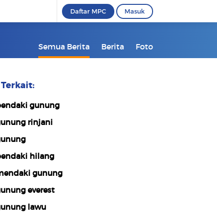
Daftar MPC
Masuk
Semua Berita
Berita
Foto
Terkait:
endaki gunung
unung rinjani
gunung
endaki hilang
endaki gunung
unung everest
unung lawu