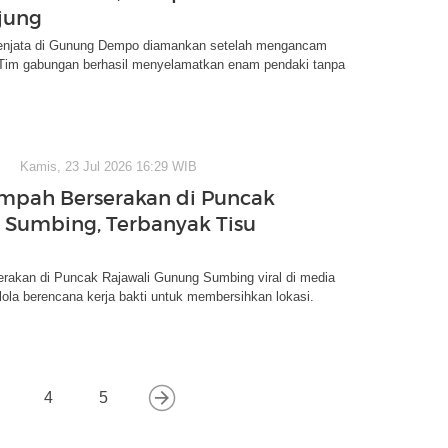
jung
enjata di Gunung Dempo diamankan setelah mengancam
. Tim gabungan berhasil menyelamatkan enam pendaki tanpa
Kamis, 23 Jul 2026 16:29 WIB
ampah Berserakan di Puncak
Sumbing, Terbanyak Tisu
rakan di Puncak Rajawali Gunung Sumbing viral di media
lola berencana kerja bakti untuk membersihkan lokasi.
4
5