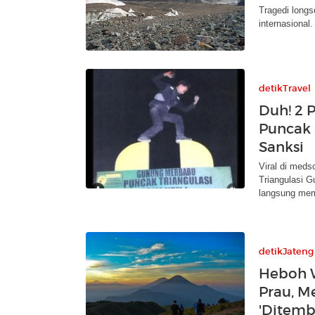
Tragedi longs
internasional
detikTravel
Duh! 2 
Puncak 
Sanksi
Viral di meds
Triangulasi 
langsung mem
detikJateng
Heboh W
Prau, M
'Ditem