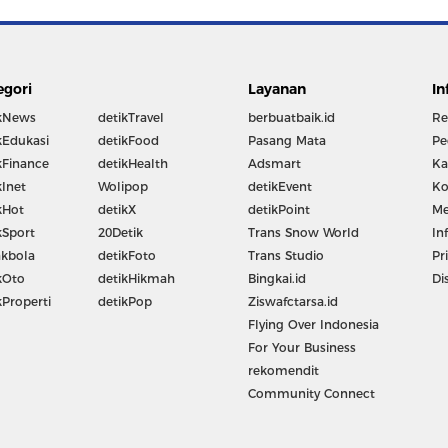
egori
Layanan
In
kNews
detikTravel
berbuatbaik.id
Re
kEdukasi
detikFood
Pasang Mata
Pe
kFinance
detikHealth
Adsmart
Ka
kInet
Wolipop
detikEvent
Ko
kHot
detikX
detikPoint
Me
kSport
20Detik
Trans Snow World
In
kbola
detikFoto
Trans Studio
Pr
kOto
detikHikmah
Bingkai.id
Di
kProperti
detikPop
Ziswafctarsa.id
Flying Over Indonesia
For Your Business
rekomendit
Community Connect