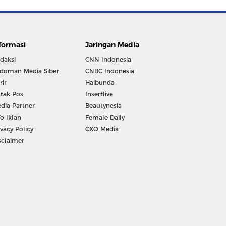
formasi
Jaringan Media
daksi
CNN Indonesia
doman Media Siber
CNBC Indonesia
rir
Haibunda
tak Pos
Insertlive
dia Partner
Beautynesia
fo Iklan
Female Daily
ivacy Policy
CXO Media
sclaimer