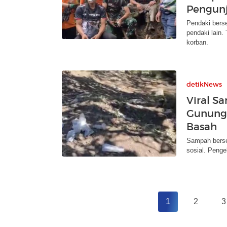
Pengun
Pendaki bers
pendaki lain
korban.
detikNews
Viral S
Gunung 
Basah
Sampah berse
sosial. Penge
1
2
3