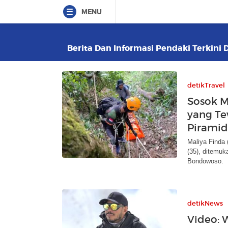
MENU
Berita Dan Informasi Pendaki Terkini 
detikTravel
Sosok M
yang Te
Piramid
Maliya Finda 
(35), ditemuk
Bondowoso.
detikNews
Video: 