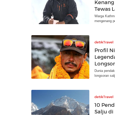
Kenang 
Tewas L
Warga Kathma
mengenang pen
detikTravel
Profil 
Legenda
Longsor
Dunia pendaki
longsoran salj
detikTravel
10 Pend
Salju d