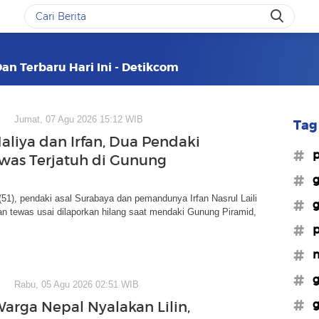
Dan Terbaru Hari Ini - Detikcom
Jumat, 07 Agu 2026 15:12 WIB
Tag 
aliya dan Irfan, Dua Pendaki
#p
was Terjatuh di Gunung
#g
(51), pendaki asal Surabaya dan pemandunya Irfan Nasrul Laili
#
an tewas usai dilaporkan hilang saat mendaki Gunung Piramid,
#p
#m
#g
Rabu, 05 Agu 2026 02:51 WIB
#g
Warga Nepal Nyalakan Lilin,