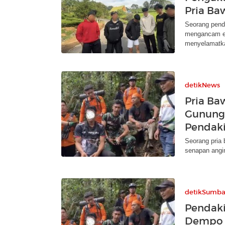
Pria B
Seorang pend
mengancam en
menyelamatka
detikNews
Pria Ba
Gunung
Pendak
Seorang pria
senapan angi
detikSumba
Pendak
Dempo 