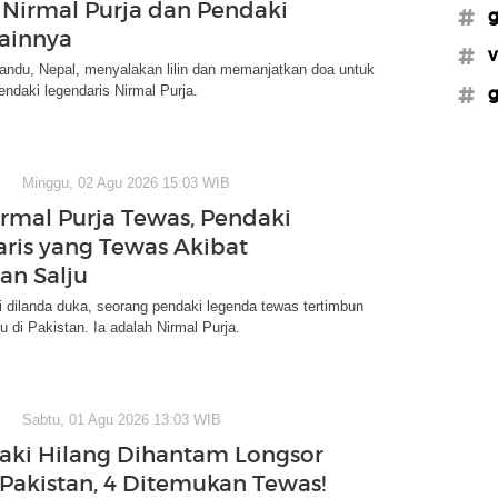
Nirmal Purja dan Pendaki
#g
ainnya
#v
ndu, Nepal, menyalakan lilin dan memanjatkan doa untuk
daki legendaris Nirmal Purja.
#g
Minggu, 02 Agu 2026 15:03 WIB
Nirmal Purja Tewas, Pendaki
ris yang Tewas Akibat
an Salju
 dilanda duka, seorang pendaki legenda tewas tertimbun
u di Pakistan. Ia adalah Nirmal Purja.
Sabtu, 01 Agu 2026 13:03 WIB
aki Hilang Dihantam Longsor
i Pakistan, 4 Ditemukan Tewas!