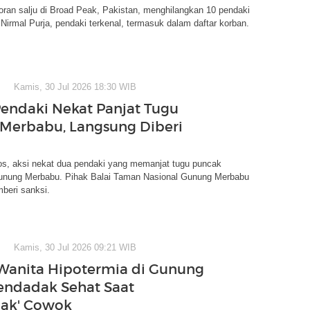
oran salju di Broad Peak, Pakistan, menghilangkan 10 pendaki
. Nirmal Purja, pendaki terkenal, termasuk dalam daftar korban.
Kamis, 30 Jul 2026 18:30 WIB
Pendaki Nekat Panjat Tugu
Merbabu, Langsung Diberi
os, aksi nekat dua pendaki yang memanjat tugu puncak
Gunung Merbabu. Pihak Balai Taman Nasional Gunung Merbabu
beri sanksi.
Kamis, 30 Jul 2026 09:21 WIB
anita Hipotermia di Gunung
endadak Sehat Saat
bak' Cowok