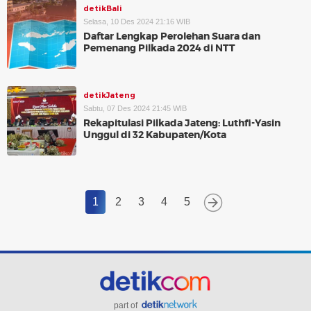
detikBali
Selasa, 10 Des 2024 21:16 WIB
Daftar Lengkap Perolehan Suara dan
Pemenang Pilkada 2024 di NTT
detikJateng
Sabtu, 07 Des 2024 21:45 WIB
Rekapitulasi Pilkada Jateng: Luthfi-Yasin
Unggul di 32 Kabupaten/Kota
1
2
3
4
5
part of