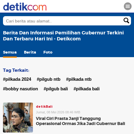
Berita Dan Informasi Pemilihan Gubernur Terkini
Dan Terbaru Hari Ini - Detikcom
Semua
Berita
Foto
Tag Terkait:
#pilkada 2024
#pilgub ntb
#pilkada ntb
#bobby nasution
#pilgub bali
#pilkada bali
detikBali
Jumat, 08 Mei 2026 08:46 WIB
Viral Giri Prasta Janji Tanggung
Operasional Ormas Jika Jadi Gubernur Bali