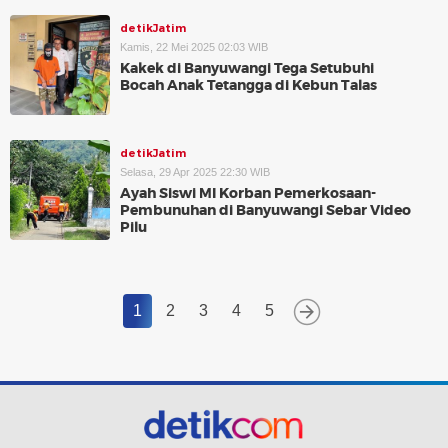
detikJatim
Kamis, 22 Mei 2025 02:03 WIB
Kakek di Banyuwangi Tega Setubuhi
Bocah Anak Tetangga di Kebun Talas
detikJatim
Selasa, 29 Apr 2025 22:30 WIB
Ayah Siswi MI Korban Pemerkosaan-
Pembunuhan di Banyuwangi Sebar Video
Pilu
1
2
3
4
5