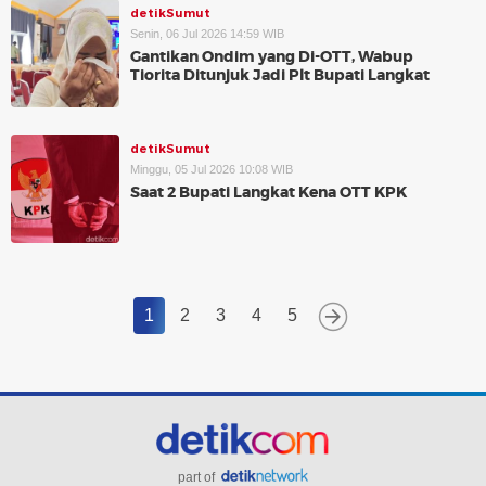
detikSumut
Senin, 06 Jul 2026 14:59 WIB
Gantikan Ondim yang Di-OTT, Wabup
Tiorita Ditunjuk Jadi Plt Bupati Langkat
detikSumut
Minggu, 05 Jul 2026 10:08 WIB
Saat 2 Bupati Langkat Kena OTT KPK
1
2
3
4
5
part of