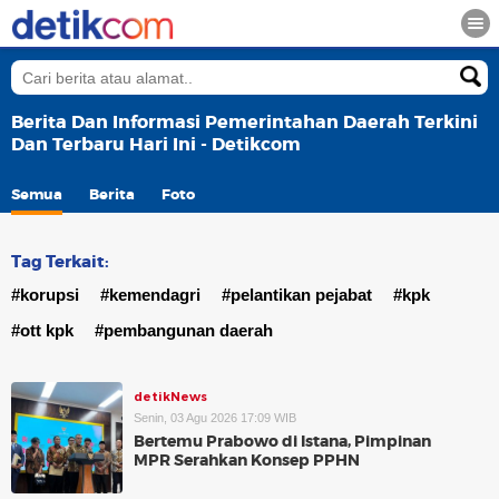
Berita Dan Informasi Pemerintahan Daerah Terkini
Dan Terbaru Hari Ini - Detikcom
Semua
Berita
Foto
Tag Terkait:
#korupsi
#kemendagri
#pelantikan pejabat
#kpk
#ott kpk
#pembangunan daerah
detikNews
Senin, 03 Agu 2026 17:09 WIB
Bertemu Prabowo di Istana, Pimpinan
MPR Serahkan Konsep PPHN