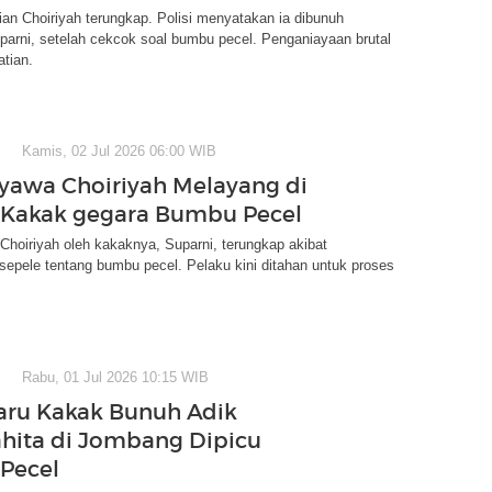
ian Choiriyah terungkap. Polisi menyatakan ia dibunuh
arni, setelah cekcok soal bumbu pecel. Penganiayaan brutal
tian.
Kamis, 02 Jul 2026 06:00 WIB
yawa Choiriyah Melayang di
 Kakak gegara Bumbu Pecel
hoiriyah oleh kakaknya, Suparni, terungkap akibat
sepele tentang bumbu pecel. Pelaku kini ditahan untuk proses
Rabu, 01 Jul 2026 10:15 WIB
aru Kakak Bunuh Adik
hita di Jombang Dipicu
Pecel