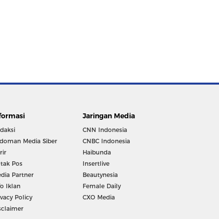
formasi
Jaringan Media
daksi
CNN Indonesia
doman Media Siber
CNBC Indonesia
rir
Haibunda
tak Pos
Insertlive
dia Partner
Beautynesia
fo Iklan
Female Daily
ivacy Policy
CXO Media
sclaimer