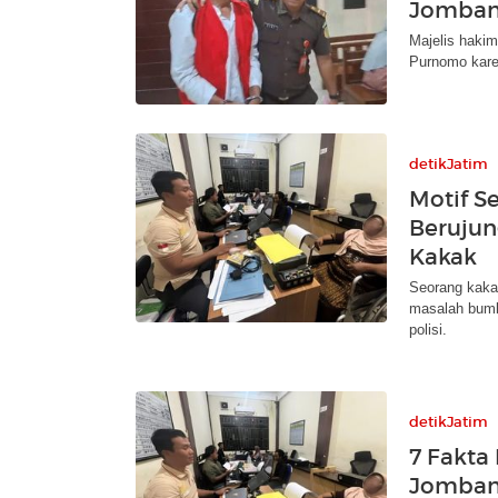
Jombang
Majelis haki
Purnomo karen
detikJatim
Motif S
Berujun
Kakak
Seorang kaka
masalah bumb
polisi.
detikJatim
7 Fakta
Jomban