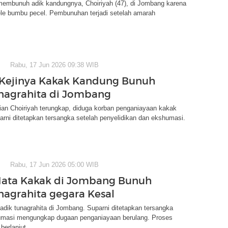
 membunuh adik kandungnya, Choiriyah (47), di Jombang karena
le bumbu pecel. Pembunuhan terjadi setelah amarah
Rabu, 17 Jun 2026 09:38 WIB
 Kejinya Kakak Kandung Bunuh
nagrahita di Jombang
ian Choiriyah terungkap, diduga korban penganiayaan kakak
rni ditetapkan tersangka setelah penyelidikan dan ekshumasi.
Rabu, 17 Jun 2026 05:00 WIB
Mata Kakak di Jombang Bunuh
nagrahita gegara Kesal
dik tunagrahita di Jombang. Suparni ditetapkan tersangka
umasi mengungkap dugaan penganiayaan berulang. Proses
erlanjut.