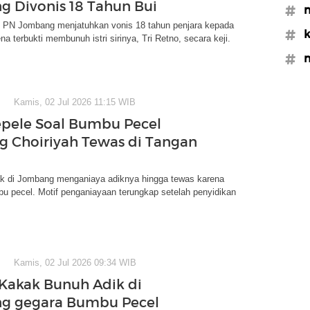
 Divonis 18 Tahun Bui
#m
m PN Jombang menjatuhkan vonis 18 tahun penjara kepada
#k
a terbukti membunuh istri sirinya, Tri Retno, secara keji.
#m
Kamis, 02 Jul 2026 11:15 WIB
epele Soal Bumbu Pecel
g Choiriyah Tewas di Tangan
k di Jombang menganiaya adiknya hingga tewas karena
u pecel. Motif penganiayaan terungkap setelah penyidikan
Kamis, 02 Jul 2026 09:34 WIB
 Kakak Bunuh Adik di
g gegara Bumbu Pecel