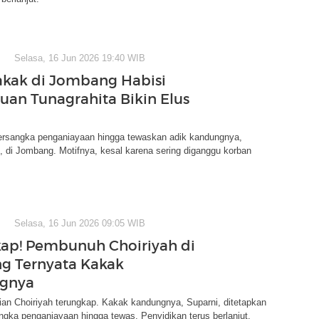
Selasa, 16 Jun 2026 19:40 WIB
akak di Jombang Habisi
an Tunagrahita Bikin Elus
 tersangka penganiayaan hingga tewaskan adik kandungnya,
), di Jombang. Motifnya, kesal karena sering diganggu korban
Selasa, 16 Jun 2026 09:05 WIB
ap! Pembunuh Choiriyah di
g Ternyata Kakak
gnya
ian Choiriyah terungkap. Kakak kandungnya, Suparni, ditetapkan
ngka penganiayaan hingga tewas. Penyidikan terus berlanjut.