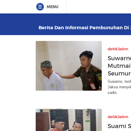
MENU
Berita Dan Informasi Pembunuhan Di J
detikJatim
Suwarn
Mutmai
Seumur
Suwarno, ter
Jaksa menyeb
sadis.
detikJatim
Suami S