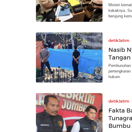
Misteri kemat
kakaknya, Sup
berujung kema
detikJatim
Nasib N
Tangan
Pembunuhan C
pertengkaran 
hukum.
detikJatim
Fakta B
Tunagra
Bumbu 