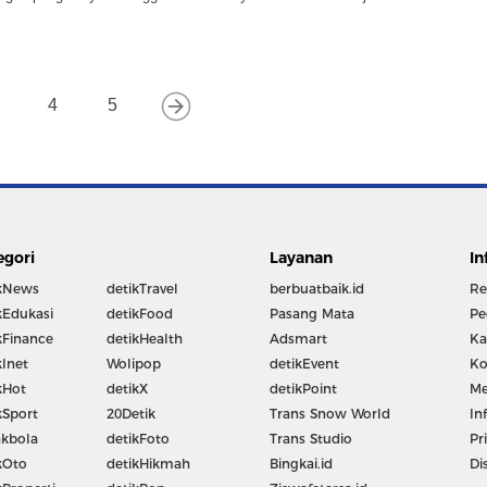
4
5
egori
Layanan
In
kNews
detikTravel
berbuatbaik.id
Re
kEdukasi
detikFood
Pasang Mata
Pe
kFinance
detikHealth
Adsmart
Ka
kInet
Wolipop
detikEvent
Ko
kHot
detikX
detikPoint
Me
kSport
20Detik
Trans Snow World
In
kbola
detikFoto
Trans Studio
Pr
kOto
detikHikmah
Bingkai.id
Di