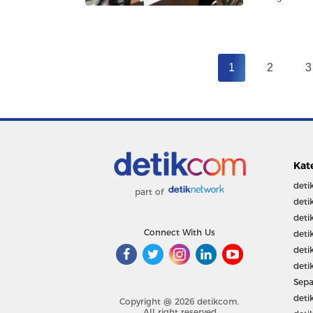
1
2
3
Kat
deti
part of
deti
deti
Connect With Us
deti
deti
deti
Sepa
deti
Copyright @ 2026 detikcom.
All right reserved