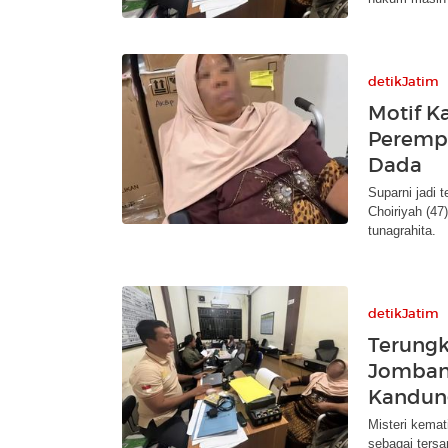
detikJatim
Motif K
Perempu
Dada
Suparni jadi
Choiriyah (47
tunagrahita.
detikJatim
Terungk
Jomban
Kandun
Misteri kemat
sebagai tersa