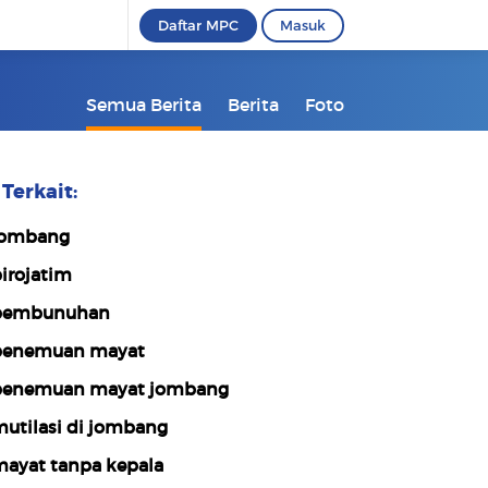
Daftar MPC
Masuk
Semua Berita
Berita
Foto
Terkait:
jombang
irojatim
pembunuhan
enemuan mayat
enemuan mayat jombang
utilasi di jombang
ayat tanpa kepala