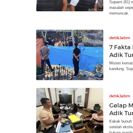
Suparni (61)
masalah sepe
memuncak.
detikJatim
7 Fakta
Adik Tu
Misteri kemat
kandung. Supa
detikJatim
Gelap 
Adik Tu
Kakak bunuh a
setelah eksh
hukum masih b