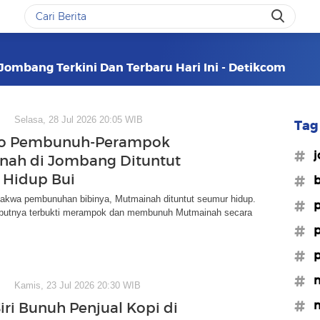
ombang Terkini Dan Terbaru Hari Ini - Detikcom
Selasa, 28 Jul 2026 20:05 WIB
Tag 
o Pembunuh-Perampok
#
nah di Jombang Dituntut
 Hidup Bui
#b
dakwa pembunuhan bibinya, Mutmainah dituntut seumur hidup.
#
utnya terbukti merampok dan membunuh Mutmainah secara
#p
#p
#m
Kamis, 23 Jul 2026 20:30 WIB
#m
iri Bunuh Penjual Kopi di