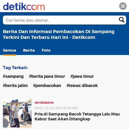
Berita Dan Informasi Pembacokan Di Sampang
Terkini Dan Terbaru Hari Ini - Detikcom
Semua
Berita
Foto
Tag Terkait:
#sampang
#berita jawa timur
#jawa timur
#berita jatim
#pembacokan
#tewas dibacok
detikJatim
Kamis, 19 Jun 2025 08:00 WIB
Pria di Sampang Bacok Tetangga Lalu Mau
Kabur Saat Akan Ditangkap