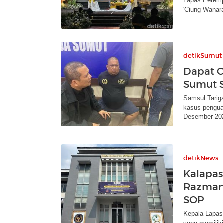
Lapas Peremp
'Ciung Wanara
detikSumut
Dapat C
Sumut S
Samsul Tarig
kasus pengua
Desember 20
detikNews
Kalapas
Razman 
SOP
Kepala Lapas
yang memilik