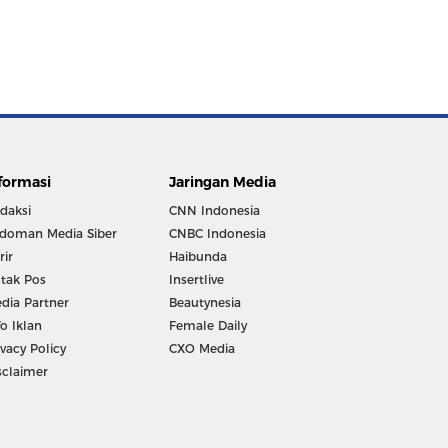
formasi
Jaringan Media
daksi
CNN Indonesia
doman Media Siber
CNBC Indonesia
rir
Haibunda
tak Pos
Insertlive
dia Partner
Beautynesia
fo Iklan
Female Daily
ivacy Policy
CXO Media
sclaimer