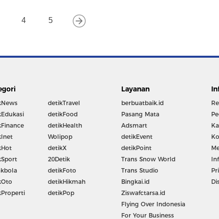
4
5
egori
Layanan
In
kNews
detikTravel
berbuatbaik.id
Re
kEdukasi
detikFood
Pasang Mata
Pe
kFinance
detikHealth
Adsmart
Ka
kInet
Wolipop
detikEvent
Ko
kHot
detikX
detikPoint
Me
kSport
20Detik
Trans Snow World
In
kbola
detikFoto
Trans Studio
Pr
kOto
detikHikmah
Bingkai.id
Di
kProperti
detikPop
Ziswafctarsa.id
Flying Over Indonesia
For Your Business