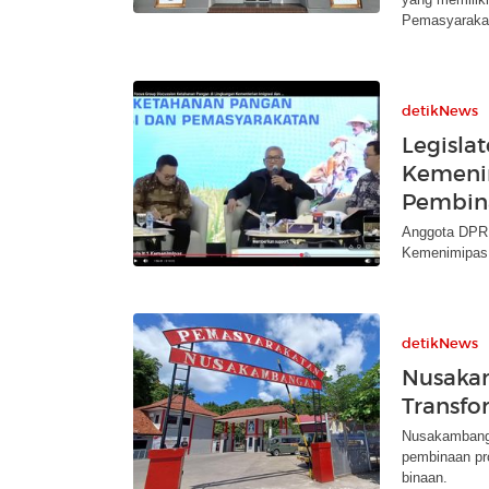
Pemasyaraka
detikNews
Legisla
Kemeni
Pembin
Anggota DPR
Kemenimipas 
detikNews
Nusaka
Transfo
Nusakambanga
pembinaan pr
binaan.