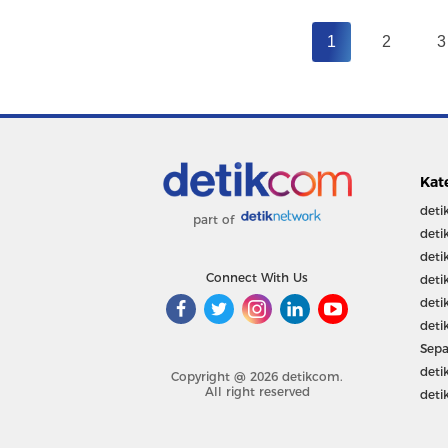
1
2
3
Kat
deti
part of
deti
deti
Connect With Us
deti
deti
deti
Sepa
deti
Copyright @ 2026 detikcom.
All right reserved
deti