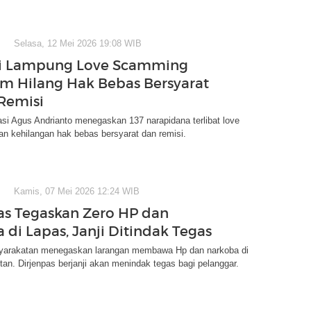
Selasa, 12 Mei 2026 19:08 WIB
pi Lampung Love Scamming
m Hilang Hak Bebas Bersyarat
Remisi
asi Agus Andrianto menegaskan 137 narapidana terlibat love
n kehilangan hak bebas bersyarat dan remisi.
Kamis, 07 Mei 2026 12:24 WIB
as Tegaskan Zero HP dan
 di Lapas, Janji Ditindak Tegas
yarakatan menegaskan larangan membawa Hp dan narkoba di
an. Dirjenpas berjanji akan menindak tegas bagi pelanggar.