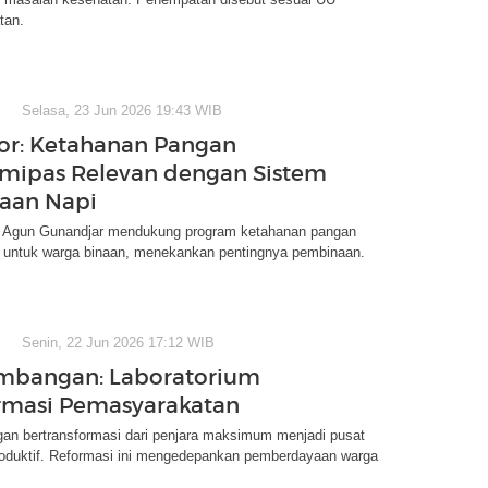
tan.
Selasa, 23 Jun 2026 19:43 WIB
tor: Ketahanan Pangan
mipas Relevan dengan Sistem
aan Napi
 Agun Gunandjar mendukung program ketahanan pangan
untuk warga binaan, menekankan pentingnya pembinaan.
Senin, 22 Jun 2026 17:12 WIB
mbangan: Laboratorium
rmasi Pemasyarakatan
n bertransformasi dari penjara maksimum menjadi pusat
oduktif. Reformasi ini mengedepankan pemberdayaan warga