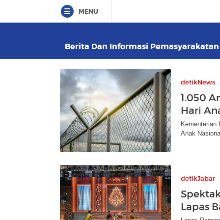
MENU
Berita Dan Informasi Pemasyarakatan T
detikNews
1.050 A
Hari An
Kementerian 
Anak Nasional
detikJabar
Spektak
Lapas B