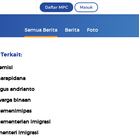
Daftar MPC
Masuk
Semua Berita
Berita
Foto
Terkait:
emisi
arapidana
gus andrianto
arga binaan
emenimipas
ementerian imigrasi
enteri imigrasi