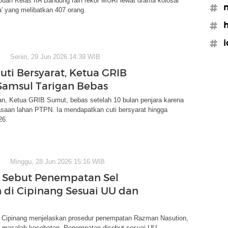
uan Kelas IIA Bandung raih rekor MURI lewat drama kolosal
#n
' yang melibatkan 407 orang.
#
#id
Senin, 29 Jun 2026 14:39 WIB
uti Bersyarat, Ketua GRIB
amsul Tarigan Bebas
an, Ketua GRIB Sumut, bebas setelah 10 bulan penjara karena
saan lahan PTPN. Ia mendapatkan cuti bersyarat hingga
26.
Minggu, 28 Jun 2026 15:16 WIB
 Sebut Penempatan Sel
di Cipinang Sesuai UU dan
 Cipinang menjelaskan prosedur penempatan Razman Nasution,
i masalah kesehatan. Penempatan disebut sesuai UU