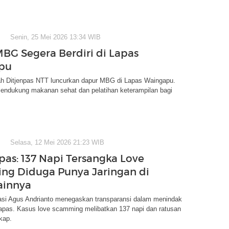
Senin, 25 Mei 2026 13:34 WIB
BG Segera Berdiri di Lapas
pu
ah Ditjenpas NTT luncurkan dapur MBG di Lapas Waingapu.
mendukung makanan sehat dan pelatihan keterampilan bagi
Selasa, 12 Mei 2026 21:23 WIB
as: 137 Napi Tersangka Love
g Diduga Punya Jaringan di
ainnya
rasi Agus Andrianto menegaskan transparansi dalam menindak
lapas. Kasus love scamming melibatkan 137 napi dan ratusan
kap.