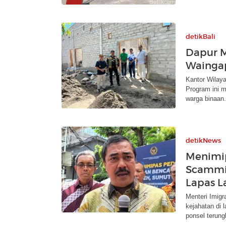
detikBali
Dapur M
Wainga
Kantor Wilay
Program ini 
warga binaan.
detikNews
Menimip
Scammin
Lapas L
Menteri Imig
kejahatan di 
ponsel terung