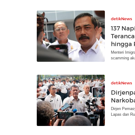
detikNews
137 Na
Teranca
hingga 
Menteri Imigr
scamming aka
detikNews
Dirjenp
Narkoba
Dirjen Pemas
Lapas dan Rut