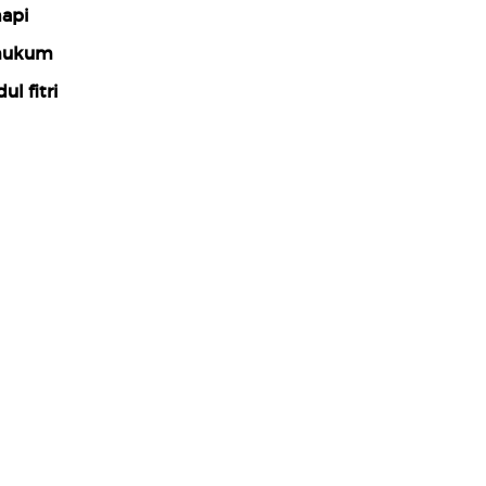
api
hukum
ul fitri