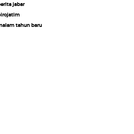
erita jabar
irojatim
alam tahun baru