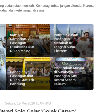
ang sudah siap menikah, Kemenag imbau jangan ditunda. Karena
kahan dan ketenangan di sana.
Sambut
Potret Puluhan
Ramadan, 7
Pasangan
Pasangan
Menikah di
Disabilitas Ikut
Tengah Suhu
Nikah Massal
Ekstrem
Isbat Nikah Massal
Bahagianya 10
di Surabaya, 285
Pasangan Ikut
Pasangan Kini
Nikah Gratis di
Resmi Secara
Bandung
Hukum
Selasa, 19 Mei 2026 16:04 WIB
Zayed Solo Gelar 'Golek Garwo'