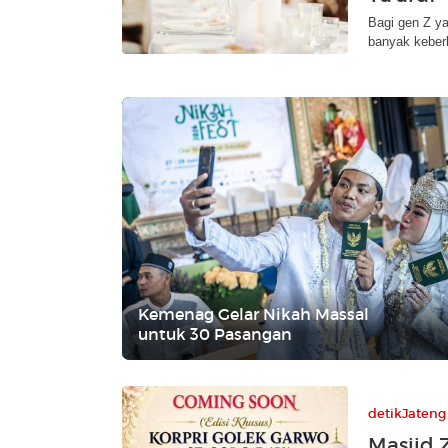
Bagi gen Z y
banyak keber
Kemenag Gelar Nikah Massal
untuk 30 Pasangan
detikJateng
Masjid 