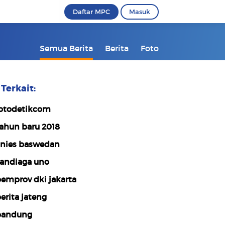
Daftar MPC
Masuk
Semua Berita
Berita
Foto
Terkait:
otodetikcom
ahun baru 2018
nies baswedan
andiaga uno
emprov dki jakarta
erita jateng
bandung