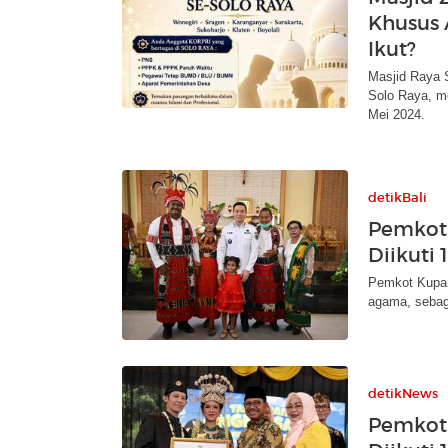
Khusus
Ikut?
Masjid Raya 
Solo Raya, m
Mei 2024.
detikBali
Pemkot 
Diikuti
Pemkot Kupan
agama, sebag
detikNews
Pemkot 