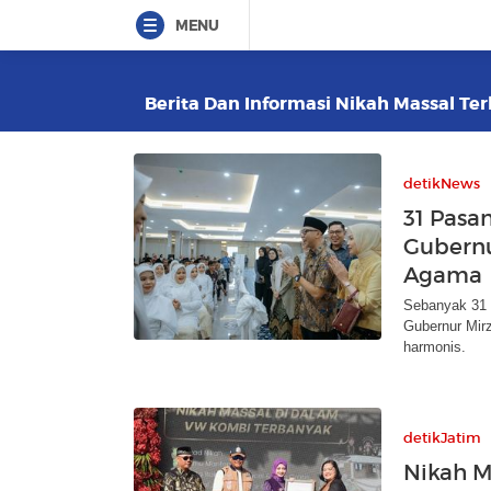
MENU
Berita Dan Informasi Nikah Massal Ter
detikNews
31 Pasan
Gubernu
Agama
Sebanyak 31 
Gubernur Mir
harmonis.
detikJatim
Nikah M