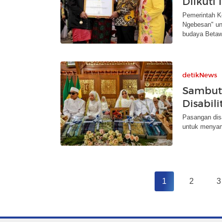
Diikuti
Pemerintah K
Ngebesan" un
budaya Betaw
detikNews
Sambut
Disabili
Pasangan disa
untuk menya
1
2
3