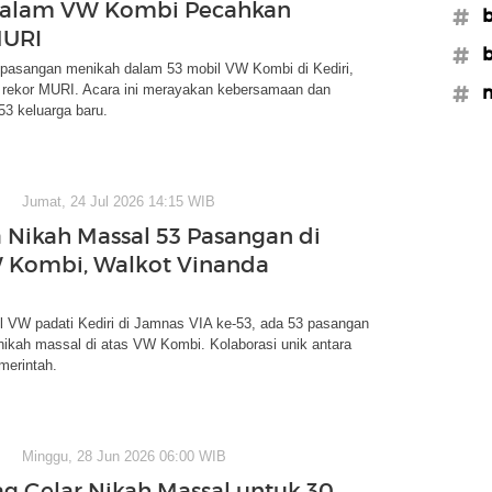
 dalam VW Kombi Pecahkan
#b
MURI
#b
pasangan menikah dalam 53 mobil VW Kombi di Kediri,
ekor MURI. Acara ini merayakan kebersamaan dan
#m
3 keluarga baru.
Jumat, 24 Jul 2026 14:15 WIB
 Nikah Massal 53 Pasangan di
 Kombi, Walkot Vinanda
l VW padati Kediri di Jamnas VIA ke-53, ada 53 pasangan
ikah massal di atas VW Kombi. Kolaborasi unik antara
merintah.
Minggu, 28 Jun 2026 06:00 WIB
 Gelar Nikah Massal untuk 30