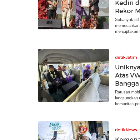
Kediri
Rekor 
Sebanyak 53 
memecahkan r
menciptakan 5
detikJatim
Uniknya
Atas VW
Bangga
Ratusan mobi
langsungkan n
komunitas-pe
detikNews
Kemenag