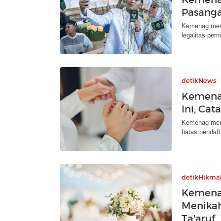
Pasang
Kemenag meng
legalitas per
detikNews
Kemenag
Ini, Ca
Kemenag meng
batas pendaft
detikHikma
Kemena
Menikah
Ta'aruf