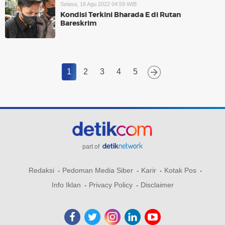
Selasa, 16 Agu 2022 04:59 WIB
Kondisi Terkini Bharada E di Rutan
Bareskrim
1
2
3
4
5
part of
Redaksi
Pedoman Media Siber
Karir
Kotak Pos
Info Iklan
Privacy Policy
Disclaimer