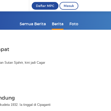
Daftar MPC
Masuk
Semua Berita
Berita
Foto
mpat
 Sutan Sjahrir, kini jadi Cagar
andung
udeta 1932. Ia tinggal di Cipaganti