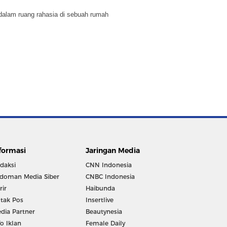
dalam ruang rahasia di sebuah rumah
formasi
Jaringan Media
daksi
CNN Indonesia
doman Media Siber
CNBC Indonesia
rir
Haibunda
tak Pos
Insertlive
dia Partner
Beautynesia
fo Iklan
Female Daily