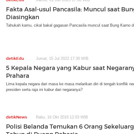
Fakta Asal-usul Pancasila: Muncul saat Bu
Diasingkan
Tahukah kamu, cikal bakal gagasan Pancasila muncul saat Bung Karno d
detikEdu
Jumat, 15 Jul 2022 17:30 WIB
5 Kepala Negara yang Kabur saat Negaran
Prahara
Lima kepala negara dari masa ke masa melarikan diri di tengah konflik n
presiden serta raja ini kabur dari negaranya?
detikNews
Rabu, 16 Okt 2019 12:03 WIB
Polisi Belanda Temukan 6 Orang Sekeluarg