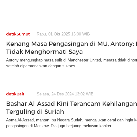
detikSumut
Rabu, 01 Okt 2025 13:00 WIB
Kenang Masa Pengasingan di MU, Antony:
Tidak Menghormati Saya
Antony mengungkap masa sulit di Manchester United, merasa tidak dihormat
setelah dipermanenkan dengan sukses.
detikBali
Selasa, 24 Des 2024 13:02 WIB
Bashar Al-Assad Kini Terancam Kehilangan I
Terguling di Suriah
Asma Al-Assad, mantan Ibu Negara Suriah, mengajukan cerai dan ingin kem
pengasingan di Moskow. Dia juga berjuang melawan kanker.