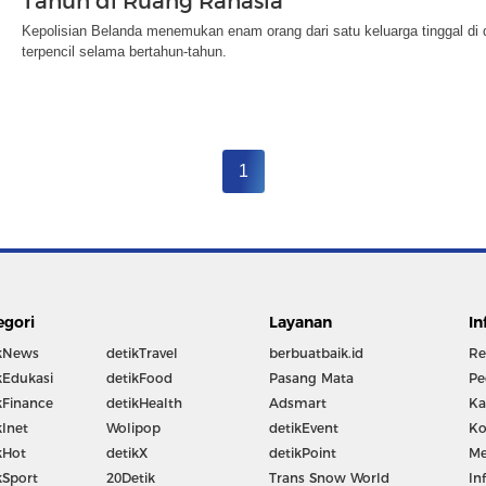
Tahun di Ruang Rahasia
Kepolisian Belanda menemukan enam orang dari satu keluarga tinggal di 
terpencil selama bertahun-tahun.
1
egori
Layanan
In
kNews
detikTravel
berbuatbaik.id
Re
kEdukasi
detikFood
Pasang Mata
Pe
kFinance
detikHealth
Adsmart
Ka
kInet
Wolipop
detikEvent
Ko
kHot
detikX
detikPoint
Me
kSport
20Detik
Trans Snow World
In