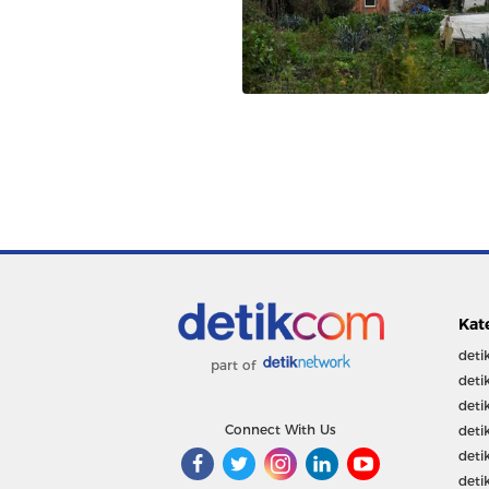
Kat
deti
part of
deti
deti
Connect With Us
deti
deti
deti