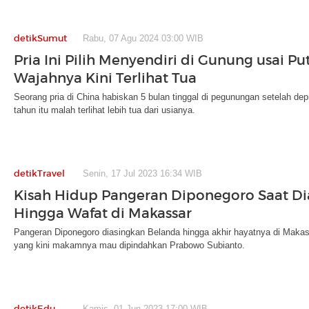
detikSumut
Rabu, 07 Agu 2024 03:00 WIB
Pria Ini Pilih Menyendiri di Gunung usai Put
Wajahnya Kini Terlihat Tua
Seorang pria di China habiskan 5 bulan tinggal di pegunungan setelah depre
tahun itu malah terlihat lebih tua dari usianya.
detikTravel
Senin, 17 Jul 2023 16:34 WIB
Kisah Hidup Pangeran Diponegoro Saat Di
Hingga Wafat di Makassar
Pangeran Diponegoro diasingkan Belanda hingga akhir hayatnya di Makas
yang kini makamnya mau dipindahkan Prabowo Subianto.
detikEdu
Kamis, 01 Jun 2023 17:00 WIB