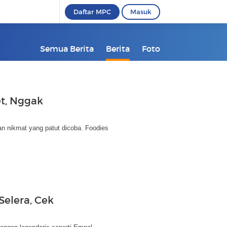
Daftar MPC
Masuk
Semua Berita
Berita
Foto
t, Nggak
an nikmat yang patut dicoba. Foodies
Selera, Cek