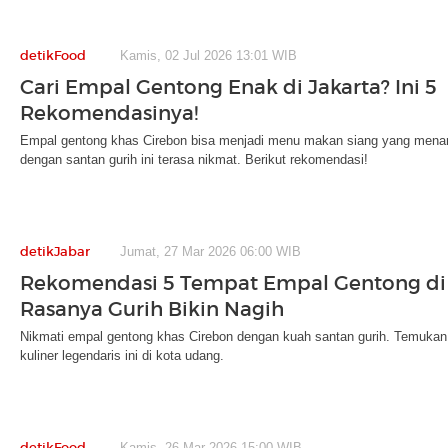
detikFood
Kamis, 02 Jul 2026 13:01 WIB
Cari Empal Gentong Enak di Jakarta? Ini 5
Rekomendasinya!
Empal gentong khas Cirebon bisa menjadi menu makan siang yang menari
dengan santan gurih ini terasa nikmat. Berikut rekomendasi!
detikJabar
Jumat, 27 Mar 2026 06:00 WIB
Rekomendasi 5 Tempat Empal Gentong di 
Rasanya Gurih Bikin Nagih
Nikmati empal gentong khas Cirebon dengan kuah santan gurih. Temukan 
kuliner legendaris ini di kota udang.
detikFood
Kamis, 26 Mar 2026 15:00 WIB