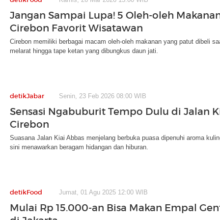
Jangan Sampai Lupa! 5 Oleh-oleh Makana
Cirebon Favorit Wisatawan
Cirebon memiliki berbagai macam oleh-oleh makanan yang patut dibeli sa
melarat hingga tape ketan yang dibungkus daun jati.
detikJabar
Senin, 23 Feb 2026 08:00 WIB
Sensasi Ngabuburit Tempo Dulu di Jalan K
Cirebon
Suasana Jalan Kiai Abbas menjelang berbuka puasa dipenuhi aroma kuline
sini menawarkan beragam hidangan dan hiburan.
detikFood
Jumat, 01 Agu 2025 12:00 WIB
Mulai Rp 15.000-an Bisa Makan Empal Ge