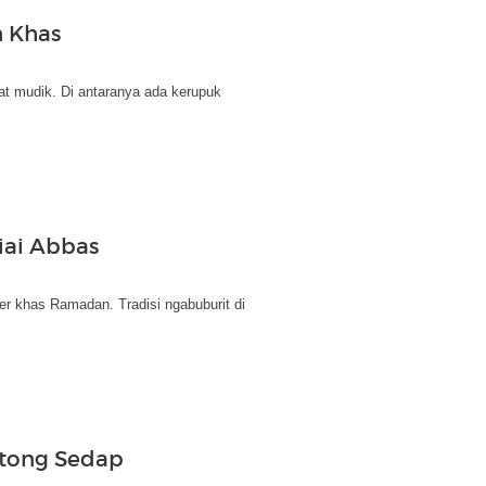
n Khas
at mudik. Di antaranya ada kerupuk
iai Abbas
r khas Ramadan. Tradisi ngabuburit di
ntong Sedap