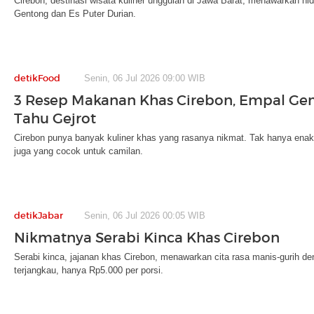
Cirebon, destinasi wisata kuliner unggulan di Jawa Barat, menawarkan hi
Gentong dan Es Puter Durian.
detikFood
Senin, 06 Jul 2026 09:00 WIB
3 Resep Makanan Khas Cirebon, Empal Ge
Tahu Gejrot
Cirebon punya banyak kuliner khas yang rasanya nikmat. Tak hanya enak
juga yang cocok untuk camilan.
detikJabar
Senin, 06 Jul 2026 00:05 WIB
Nikmatnya Serabi Kinca Khas Cirebon
Serabi kinca, jajanan khas Cirebon, menawarkan cita rasa manis-gurih d
terjangkau, hanya Rp5.000 per porsi.