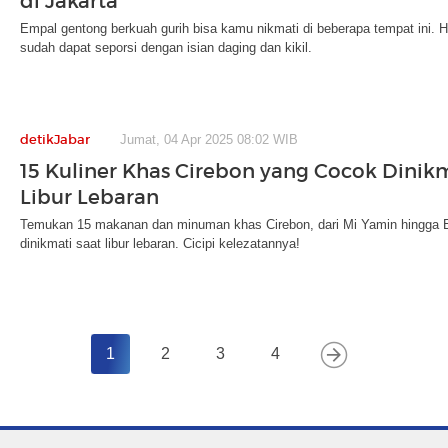
di Jakarta
Empal gentong berkuah gurih bisa kamu nikmati di beberapa tempat ini. 
sudah dapat seporsi dengan isian daging dan kikil.
detikJabar
Jumat, 04 Apr 2025 08:02 WIB
15 Kuliner Khas Cirebon yang Cocok Dinikm
Libur Lebaran
Temukan 15 makanan dan minuman khas Cirebon, dari Mi Yamin hingga 
dinikmati saat libur lebaran. Cicipi kelezatannya!
1
2
3
4