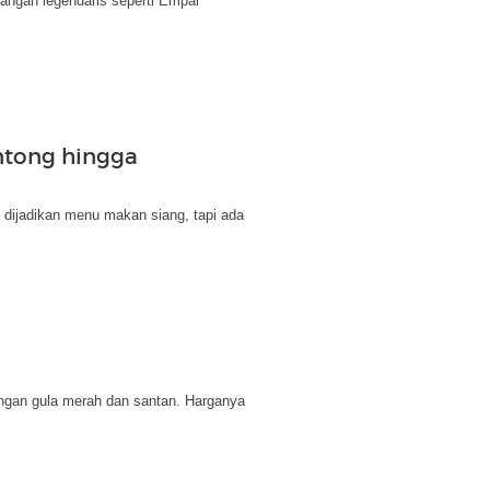
dangan legendaris seperti Empal
ntong hingga
 dijadikan menu makan siang, tapi ada
engan gula merah dan santan. Harganya