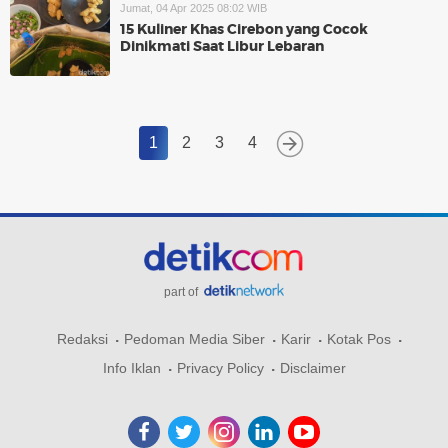
Jumat, 04 Apr 2025 08:02 WIB
15 Kuliner Khas Cirebon yang Cocok
Dinikmati Saat Libur Lebaran
1
2
3
4
part of
Redaksi
Pedoman Media Siber
Karir
Kotak Pos
Info Iklan
Privacy Policy
Disclaimer