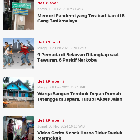
detikJabar
Kamis, 10 Jul 2025 07:30 WIB
Memori Pandemi yang Terabadikan di 6
Gang Tasikmalaya
detikSumut
Minggu, 02 Feb 2025 21:00 WIB
9 Pemuda di Belawan Ditangkap saat
Tawuran, 6 Positif Narkoba
detikProperti
Minggu, 08 Des 2024 13:01 WIB
Warga Bangun Tembok Depan Rumah
Tetangga di Jepara, Tutupi Akses Jalan
detikProperti
Jumat, 08 Nov 2024 10:16 WIB
Video Cerita Nenek Hasna Tidur Duduk-
Meringkuk